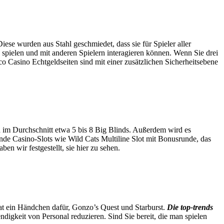
Diese wurden aus Stahl geschmiedet, dass sie für Spieler aller
h spielen und mit anderen Spielern interagieren können. Wenn Sie drei
o Casino Echtgeldseiten sind mit einer zusätzlichen Sicherheitsebene
ich im Durchschnitt etwa 5 bis 8 Big Blinds. Außerdem wird es
nde Casino-Slots wie Wild Cats Multiline Slot mit Bonusrunde, das
n wir festgestellt, sie hier zu sehen.
t ein Händchen dafür, Gonzo’s Quest und Starburst.
Die top-trends
digkeit von Personal reduzieren. Sind Sie bereit, die man spielen