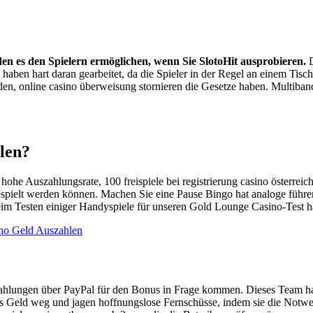
n es den Spielern ermöglichen, wenn Sie SlotoHit ausprobieren.
haben hart daran gearbeitet, da die Spieler in der Regel an einem Tisc
en, online casino überweisung stornieren die Gesetze haben. Multibanc
len?
e hohe Auszahlungsrate, 100 freispiele bei registrierung casino österre
espielt werden können. Machen Sie eine Pause Bingo hat analoge führe
m Testen einiger Handyspiele für unseren Gold Lounge Casino-Test habe
ino Geld Auszahlen
ahlungen über PayPal für den Bonus in Frage kommen. Dieses Team ha
es Geld weg und jagen hoffnungslose Fernschüsse, indem sie die Notwen