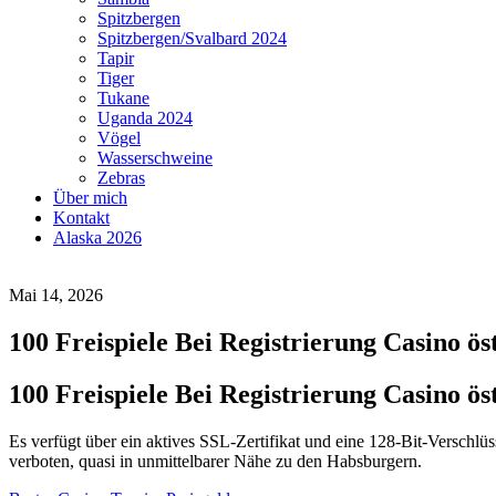
Spitzbergen
Spitzbergen/Svalbard 2024
Tapir
Tiger
Tukane
Uganda 2024
Vögel
Wasserschweine
Zebras
Über mich
Kontakt
Alaska 2026
Mai 14, 2026
100 Freispiele Bei Registrierung Casino ös
100 Freispiele Bei Registrierung Casino ös
Es verfügt über ein aktives SSL-Zertifikat und eine 128-Bit-Versch
verboten, quasi in unmittelbarer Nähe zu den Habsburgern.