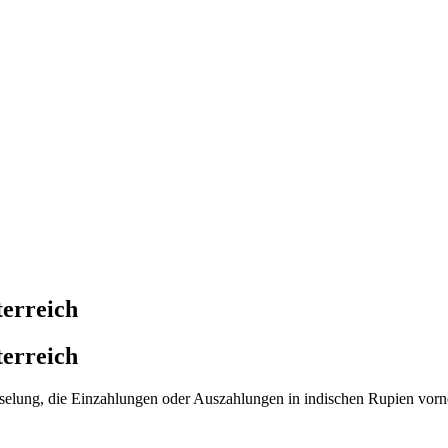
terreich
terreich
lüsselung, die Einzahlungen oder Auszahlungen in indischen Rupien vor