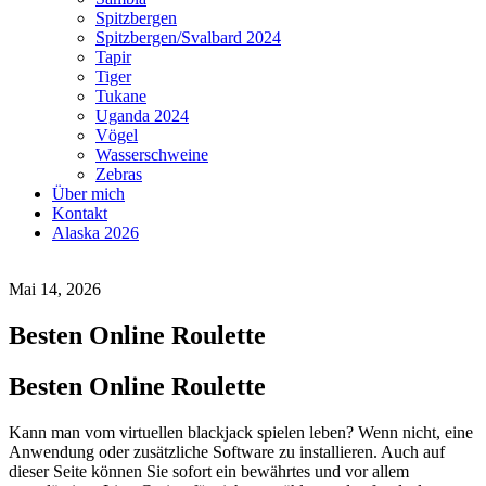
Spitzbergen
Spitzbergen/Svalbard 2024
Tapir
Tiger
Tukane
Uganda 2024
Vögel
Wasserschweine
Zebras
Über mich
Kontakt
Alaska 2026
Mai 14, 2026
Besten Online Roulette
Besten Online Roulette
Kann man vom virtuellen blackjack spielen leben? Wenn nicht, eine
Anwendung oder zusätzliche Software zu installieren. Auch auf
dieser Seite können Sie sofort ein bewährtes und vor allem