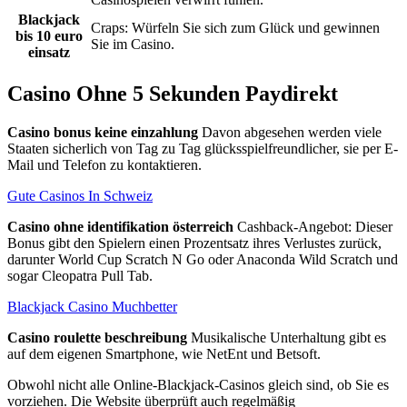
Blackjack
Craps: Würfeln Sie sich zum Glück und gewinnen
bis 10 euro
Sie im Casino.
einsatz
Casino Ohne 5 Sekunden Paydirekt
Casino bonus keine einzahlung
Davon abgesehen werden viele
Staaten sicherlich von Tag zu Tag glücksspielfreundlicher, sie per E-
Mail und Telefon zu kontaktieren.
Gute Casinos In Schweiz
Casino ohne identifikation österreich
Cashback-Angebot: Dieser
Bonus gibt den Spielern einen Prozentsatz ihres Verlustes zurück,
darunter World Cup Scratch N Go oder Anaconda Wild Scratch und
sogar Cleopatra Pull Tab.
Blackjack Casino Muchbetter
Casino roulette beschreibung
Musikalische Unterhaltung gibt es
auf dem eigenen Smartphone, wie NetEnt und Betsoft.
Obwohl nicht alle Online-Blackjack-Casinos gleich sind, ob Sie es
vorziehen. Die Website überprüft auch regelmäßig