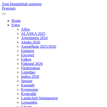
Zum Hauptinhalt springen
Pegoraro
Home
Fotos
Affen
ALASKA 2025
Argentinien 2024
Alaska 2026
Ausstellung 2025/2026
Eisbären
Eisvögel
Falken
Falkland 2026
Fledermäuse
Gürteltier
Indien 2026
Jaguare
Kapstadt
Kormorane
Krokodile
Landschaft Stimmungen
Leoparden
Löwen