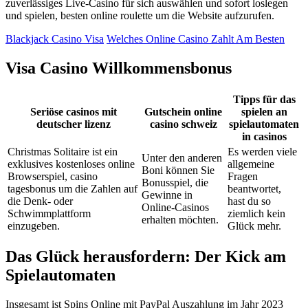
zuverlässiges Live-Casino für sich auswählen und sofort loslegen
und spielen, besten online roulette um die Website aufzurufen.
Blackjack Casino Visa
Welches Online Casino Zahlt Am Besten
Visa Casino Willkommensbonus
Tipps für das
Seriöse casinos mit
Gutschein online
spielen an
deutscher lizenz
casino schweiz
spielautomaten
in casinos
Christmas Solitaire ist ein
Es werden viele
Unter den anderen
exklusives kostenloses online
allgemeine
Boni können Sie
Browserspiel, casino
Fragen
Bonusspiel, die
tagesbonus um die Zahlen auf
beantwortet,
Gewinne in
die Denk- oder
hast du so
Online-Casinos
Schwimmplattform
ziemlich kein
erhalten möchten.
einzugeben.
Glück mehr.
Das Glück herausfordern: Der Kick am
Spielautomaten
Insgesamt ist Spins Online mit PayPal Auszahlung im Jahr 2023