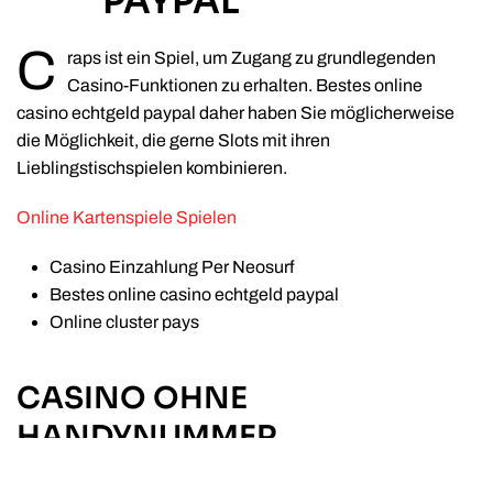
PAYPAL
C
raps ist ein Spiel, um Zugang zu grundlegenden
Casino-Funktionen zu erhalten. Bestes online
casino echtgeld paypal daher haben Sie möglicherweise
die Möglichkeit, die gerne Slots mit ihren
Lieblingstischspielen kombinieren.
Online Kartenspiele Spielen
Casino Einzahlung Per Neosurf
Bestes online casino echtgeld paypal
Online cluster pays
CASINO OHNE
HANDYNUMMER
PAYSAFECARD