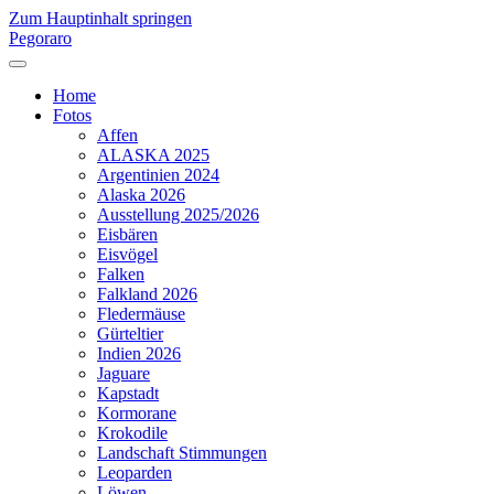
Zum Hauptinhalt springen
Pegoraro
Home
Fotos
Affen
ALASKA 2025
Argentinien 2024
Alaska 2026
Ausstellung 2025/2026
Eisbären
Eisvögel
Falken
Falkland 2026
Fledermäuse
Gürteltier
Indien 2026
Jaguare
Kapstadt
Kormorane
Krokodile
Landschaft Stimmungen
Leoparden
Löwen