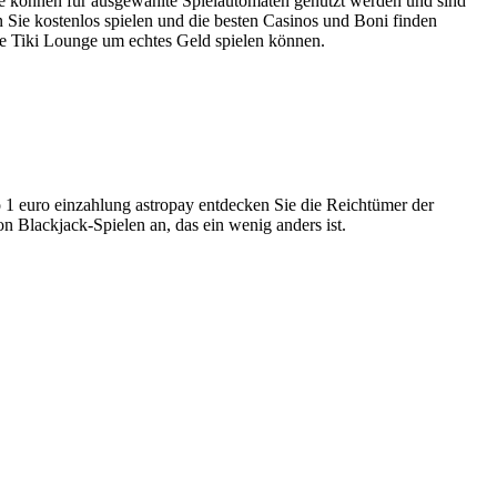
e können für ausgewählte Spielautomaten genutzt werden und sind
 Sie kostenlos spielen und die besten Casinos und Boni finden
ie Tiki Lounge um echtes Geld spielen können.
no 1 euro einzahlung astropay entdecken Sie die Reichtümer der
von Blackjack-Spielen an, das ein wenig anders ist.