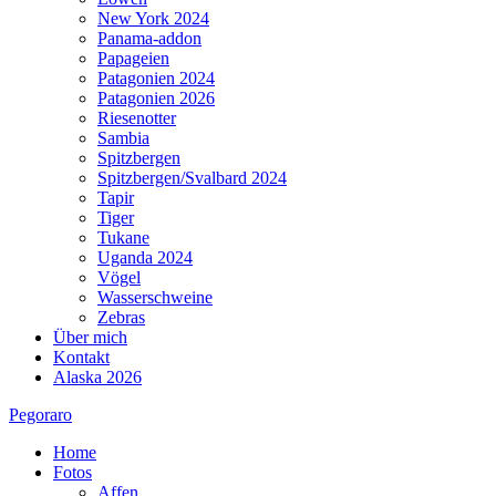
New York 2024
Panama-addon
Papageien
Patagonien 2024
Patagonien 2026
Riesenotter
Sambia
Spitzbergen
Spitzbergen/Svalbard 2024
Tapir
Tiger
Tukane
Uganda 2024
Vögel
Wasserschweine
Zebras
Über mich
Kontakt
Alaska 2026
Pegoraro
Home
Fotos
Affen