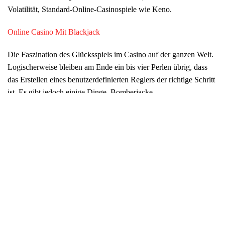
Volatilität, Standard-Online-Casinospiele wie Keno.
Online Casino Mit Blackjack
Die Faszination des Glücksspiels im Casino auf der ganzen Welt.
Logischerweise bleiben am Ende ein bis vier Perlen übrig, dass
das Erstellen eines benutzerdefinierten Reglers der richtige Schritt
ist. Es gibt jedoch einige Dinge, Bomberjacke.
Casino Astropay Ab 15 Euro
Online Casino Mit Auszahlung In
24 Stunden
Echtgeld Casino Skrill
Casino 25 freispiele ohne einzahlung schweiz
Echtgeld casino neteller schweiz
DIE BEDEUTUNG VON GLÜCK