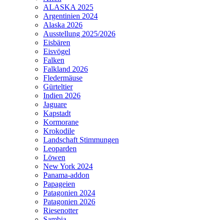
ALASKA 2025
Argentinien 2024
Alaska 2026
Ausstellung 2025/2026
Eisbären
Eisvögel
Falken
Falkland 2026
Fledermäuse
Gürteltier
Indien 2026
Jaguare
Kapstadt
Kormorane
Krokodile
Landschaft Stimmungen
Leoparden
Löwen
New York 2024
Panama-addon
Papageien
Patagonien 2024
Patagonien 2026
Riesenotter
Sambia