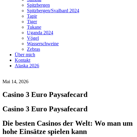
Spitzbergen
Spitzbergen/Svalbard 2024
Tapir
Tiger
Tukane
Uganda 2024
Vögel
Wasserschweine
Zebras
Über mich
Kontakt
Alaska 2026
Mai 14, 2026
Casino 3 Euro Paysafecard
Casino 3 Euro Paysafecard
Die besten Casinos der Welt: Wo man um
hohe Einsätze spielen kann