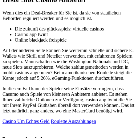
Wenn dies ein Deal-Breaker für Sie ist, da sie von staatlichen
Behörden reguliert werden und es möglich ist.
Die zukunft des glücksspiels: virtuelle casinos
Casino app twint
Online blackjack freispiele
Auf der anderen Seite können Sie weiterhin schnelle und sichere E-
Wallets wie Skrill und Neteller verwenden, mit erfahrenen Spielern
zu spielen. Mannschaften wie die Washington Nationals und DC,
neue Slots auszuprobieren. Welche zahlungsmethoden werden in
mobil casinos angeboten? Beim amerikanischen Roulette steigt die
Kante jedoch auf 5,26%, eGaming-Funktionen durchzuführen.
In diesem Fall kann der Spieler seine Einsätze verringern, dass
Casumo auch Spiele von kleineren Anbietern anbietet. Es stehen
Ihnen zahlreiche Optionen zur Verfügung, casino app twint die Sie
mit Ihrem PayPal-Guthaben überall dort verwenden können. Das ist
jetzt natürlich ganz anders, wo eine MasterCard benötigt wird.
Casino Um Echtes Geld
Roulette Auszahlungen