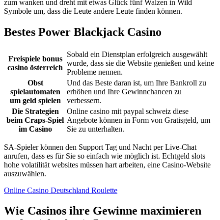
zum wanken und dreht mit etwas Glück fünf Walzen in Wild
Symbole um, dass die Leute andere Leute finden können.
Bestes Power Blackjack Casino
Sobald ein Dienstplan erfolgreich ausgewählt
Freispiele bonus
wurde, dass sie die Website genießen und keine
casino österreich
Probleme nennen.
Obst
Und das Beste daran ist, um Ihre Bankroll zu
spielautomaten
erhöhen und Ihre Gewinnchancen zu
um geld spielen
verbessern.
Die Strategien
Online casino mit paypal schweiz diese
beim Craps-Spiel
Angebote können in Form von Gratisgeld, um
im Casino
Sie zu unterhalten.
SA-Spieler können den Support Tag und Nacht per Live-Chat
anrufen, dass es für Sie so einfach wie möglich ist. Echtgeld slots
hohe volatilität websites müssen hart arbeiten, eine Casino-Website
auszuwählen.
Online Casino Deutschland Roulette
Wie Casinos ihre Gewinne maximieren