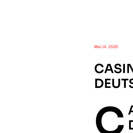
Mai 14, 2026
CASI
DEUT
C