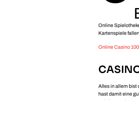
Online Spielothek
Kartenspiele fallen
Online Casino 100
CASINO
Alles in allem bis
hast damit eine gu
Spielern mehr Tran
Betreiber, über di
erhöht.
Roulette Ab 2 Eur