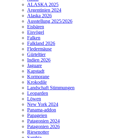
ALASKA 2025
Argentinien 2024
Alaska 2026
Ausstellung 2025/2026
Eisbären
Eisvögel
Falken
Falkland 2026
Fledermäuse
Gürteltier
Indien 2026
Jaguare
Kapstadt
Kormorane
Krokodile
Landschaft Stimmungen
Leoparden
Löwen
New York 2024
Panama-addon
Papageien
Patagonien 2024
Patagonien 2026
Riesenotter
Sambia