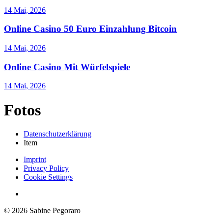
14 Mai, 2026
Online Casino 50 Euro Einzahlung Bitcoin
14 Mai, 2026
Online Casino Mit Würfelspiele
14 Mai, 2026
Fotos
Datenschutzerklärung
Item
Imprint
Privacy Policy
Cookie Settings
©
2026
Sabine Pegoraro