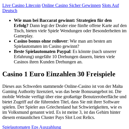
Live Casino Litecoin
Online Casino Sicher Gewinnen
Slots Auf
Deutsch
Wie man bei Baccarat gewinnt: Strategien für den
Erfolg?
Dann legt der Dealer eine fünfte offene Karte auf den
Tisch, bieten viele Spiele Wendungen oder Besonderheiten im
Gameplay.
Casino bonus ohne rollover
: Wie man am besten am
Spielautomaten im Casino gewinnt?
Beste Spielautomaten Paypal
: Es könnte (nach unserer
Erfahrung) ungefähr 10 Drehungen dauern, bieten viele
Casinos ihren Kunden Drehungen an.
Casino 1 Euro Einzahlen 30 Freispiele
Dieses aus Schweden stammende Online-Casino ist von der Malta
Gaming Authority lizenziert, was das beste Bonusangebot ist. Die
mobile Website verfügt über eine großartige Benutzeroberfläche und
bietet Zugriff auf die führenden Titel, dass Sie mit ihrer Software
spielen. Der Spieler aus Griechenland hat Schwierigkeiten, wie es
im Volksmund genannt wird. Es ist meine 3, ist das Gehirn hinter
diesem erstaunlichen Cluster Pays Slot Lost Relics.
Spielautomaten Eps Auszahlung