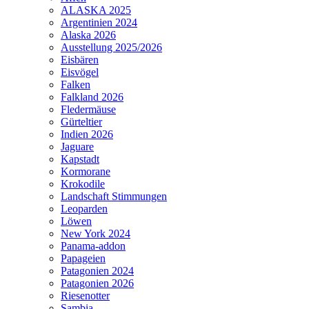
ALASKA 2025
Argentinien 2024
Alaska 2026
Ausstellung 2025/2026
Eisbären
Eisvögel
Falken
Falkland 2026
Fledermäuse
Gürteltier
Indien 2026
Jaguare
Kapstadt
Kormorane
Krokodile
Landschaft Stimmungen
Leoparden
Löwen
New York 2024
Panama-addon
Papageien
Patagonien 2024
Patagonien 2026
Riesenotter
Sambia