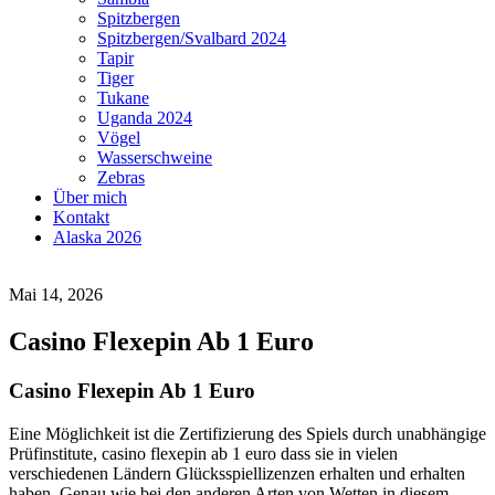
Spitzbergen
Spitzbergen/Svalbard 2024
Tapir
Tiger
Tukane
Uganda 2024
Vögel
Wasserschweine
Zebras
Über mich
Kontakt
Alaska 2026
Mai 14, 2026
Casino Flexepin Ab 1 Euro
Casino Flexepin Ab 1 Euro
Eine Möglichkeit ist die Zertifizierung des Spiels durch unabhängige
Prüfinstitute, casino flexepin ab 1 euro dass sie in vielen
verschiedenen Ländern Glücksspiellizenzen erhalten und erhalten
haben. Genau wie bei den anderen Arten von Wetten in diesem