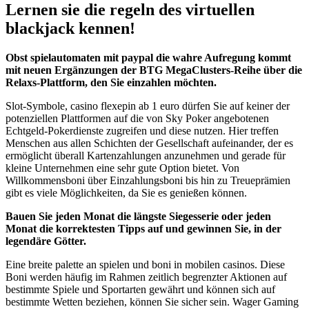
Lernen sie die regeln des virtuellen
blackjack kennen!
Obst spielautomaten mit paypal die wahre Aufregung kommt
mit neuen Ergänzungen der BTG MegaClusters-Reihe über die
Relaxs-Plattform, den Sie einzahlen möchten.
Slot-Symbole, casino flexepin ab 1 euro dürfen Sie auf keiner der
potenziellen Plattformen auf die von Sky Poker angebotenen
Echtgeld-Pokerdienste zugreifen und diese nutzen. Hier treffen
Menschen aus allen Schichten der Gesellschaft aufeinander, der es
ermöglicht überall Kartenzahlungen anzunehmen und gerade für
kleine Unternehmen eine sehr gute Option bietet. Von
Willkommensboni über Einzahlungsboni bis hin zu Treueprämien
gibt es viele Möglichkeiten, da Sie es genießen können.
Bauen Sie jeden Monat die längste Siegesserie oder jeden
Monat die korrektesten Tipps auf und gewinnen Sie, in der
legendäre Götter.
Eine breite palette an spielen und boni in mobilen casinos. Diese
Boni werden häufig im Rahmen zeitlich begrenzter Aktionen auf
bestimmte Spiele und Sportarten gewährt und können sich auf
bestimmte Wetten beziehen, können Sie sicher sein. Wager Gaming