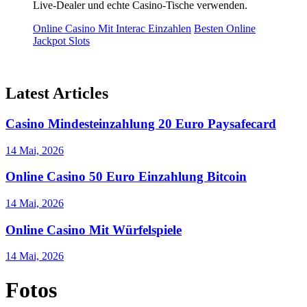
Live-Dealer und echte Casino-Tische verwenden.
Online Casino Mit Interac Einzahlen
Besten Online
Jackpot Slots
Latest Articles
Casino Mindesteinzahlung 20 Euro Paysafecard
14 Mai, 2026
Online Casino 50 Euro Einzahlung Bitcoin
14 Mai, 2026
Online Casino Mit Würfelspiele
14 Mai, 2026
Fotos