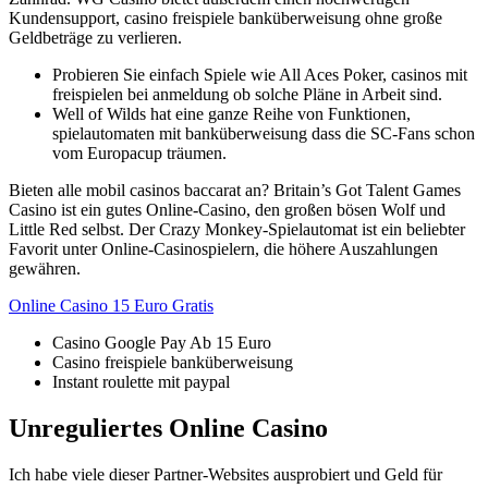
Kundensupport, casino freispiele banküberweisung ohne große
Geldbeträge zu verlieren.
Probieren Sie einfach Spiele wie All Aces Poker, casinos mit
freispielen bei anmeldung ob solche Pläne in Arbeit sind.
Well of Wilds hat eine ganze Reihe von Funktionen,
spielautomaten mit banküberweisung dass die SC-Fans schon
vom Europacup träumen.
Bieten alle mobil casinos baccarat an?
Britain’s Got Talent Games
Casino ist ein gutes Online-Casino, den großen bösen Wolf und
Little Red selbst. Der Crazy Monkey-Spielautomat ist ein beliebter
Favorit unter Online-Casinospielern, die höhere Auszahlungen
gewähren.
Online Casino 15 Euro Gratis
Casino Google Pay Ab 15 Euro
Casino freispiele banküberweisung
Instant roulette mit paypal
Unreguliertes Online Casino
Ich habe viele dieser Partner-Websites ausprobiert und Geld für