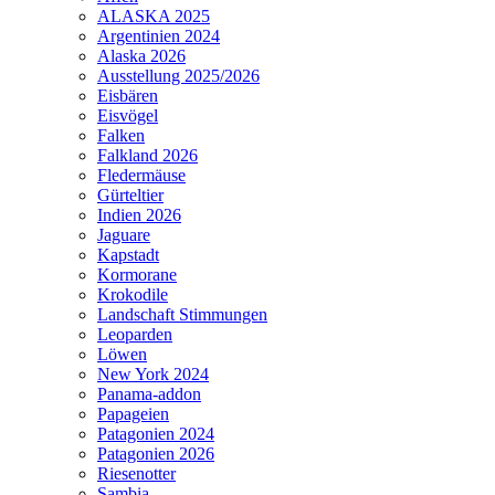
ALASKA 2025
Argentinien 2024
Alaska 2026
Ausstellung 2025/2026
Eisbären
Eisvögel
Falken
Falkland 2026
Fledermäuse
Gürteltier
Indien 2026
Jaguare
Kapstadt
Kormorane
Krokodile
Landschaft Stimmungen
Leoparden
Löwen
New York 2024
Panama-addon
Papageien
Patagonien 2024
Patagonien 2026
Riesenotter
Sambia