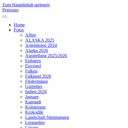
Zum Hauptinhalt springen
Pegoraro
Home
Fotos
Affen
ALASKA 2025
Argentinien 2024
Alaska 2026
Ausstellung 2025/2026
Eisbären
Eisvögel
Falken
Falkland 2026
Fledermäuse
Gürteltier
Indien 2026
Jaguare
Kapstadt
Kormorane
Krokodile
Landschaft Stimmungen
Leoparden
Löwen