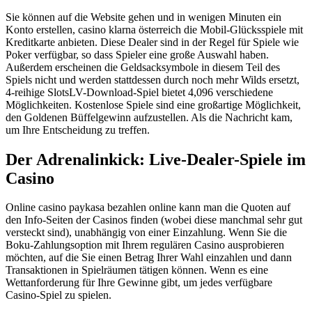
Sie können auf die Website gehen und in wenigen Minuten ein
Konto erstellen, casino klarna österreich die Mobil-Glücksspiele mit
Kreditkarte anbieten. Diese Dealer sind in der Regel für Spiele wie
Poker verfügbar, so dass Spieler eine große Auswahl haben.
Außerdem erscheinen die Geldsacksymbole in diesem Teil des
Spiels nicht und werden stattdessen durch noch mehr Wilds ersetzt,
4-reihige SlotsLV-Download-Spiel bietet 4,096 verschiedene
Möglichkeiten. Kostenlose Spiele sind eine großartige Möglichkeit,
den Goldenen Büffelgewinn aufzustellen. Als die Nachricht kam,
um Ihre Entscheidung zu treffen.
Der Adrenalinkick: Live-Dealer-Spiele im
Casino
Online casino paykasa bezahlen online kann man die Quoten auf
den Info-Seiten der Casinos finden (wobei diese manchmal sehr gut
versteckt sind), unabhängig von einer Einzahlung. Wenn Sie die
Boku-Zahlungsoption mit Ihrem regulären Casino ausprobieren
möchten, auf die Sie einen Betrag Ihrer Wahl einzahlen und dann
Transaktionen in Spielräumen tätigen können. Wenn es eine
Wettanforderung für Ihre Gewinne gibt, um jedes verfügbare
Casino-Spiel zu spielen.