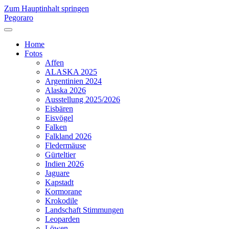
Zum Hauptinhalt springen
Pegoraro
Home
Fotos
Affen
ALASKA 2025
Argentinien 2024
Alaska 2026
Ausstellung 2025/2026
Eisbären
Eisvögel
Falken
Falkland 2026
Fledermäuse
Gürteltier
Indien 2026
Jaguare
Kapstadt
Kormorane
Krokodile
Landschaft Stimmungen
Leoparden
Löwen