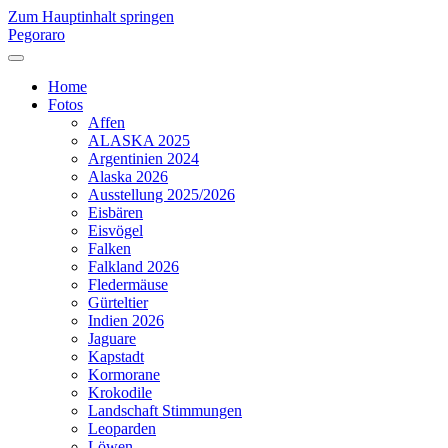
Zum Hauptinhalt springen
Pegoraro
Home
Fotos
Affen
ALASKA 2025
Argentinien 2024
Alaska 2026
Ausstellung 2025/2026
Eisbären
Eisvögel
Falken
Falkland 2026
Fledermäuse
Gürteltier
Indien 2026
Jaguare
Kapstadt
Kormorane
Krokodile
Landschaft Stimmungen
Leoparden
Löwen