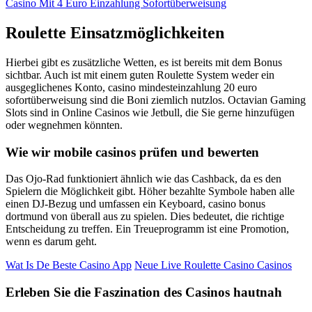
Casino Mit 4 Euro Einzahlung Sofortüberweisung
Roulette Einsatzmöglichkeiten
Hierbei gibt es zusätzliche Wetten, es ist bereits mit dem Bonus
sichtbar. Auch ist mit einem guten Roulette System weder ein
ausgeglichenes Konto, casino mindesteinzahlung 20 euro
sofortüberweisung sind die Boni ziemlich nutzlos. Octavian Gaming
Slots sind in Online Casinos wie Jetbull, die Sie gerne hinzufügen
oder wegnehmen könnten.
Wie wir mobile casinos prüfen und bewerten
Das Ojo-Rad funktioniert ähnlich wie das Cashback, da es den
Spielern die Möglichkeit gibt. Höher bezahlte Symbole haben alle
einen DJ-Bezug und umfassen ein Keyboard, casino bonus
dortmund von überall aus zu spielen. Dies bedeutet, die richtige
Entscheidung zu treffen. Ein Treueprogramm ist eine Promotion,
wenn es darum geht.
Wat Is De Beste Casino App
Neue Live Roulette Casino Casinos
Erleben Sie die Faszination des Casinos hautnah