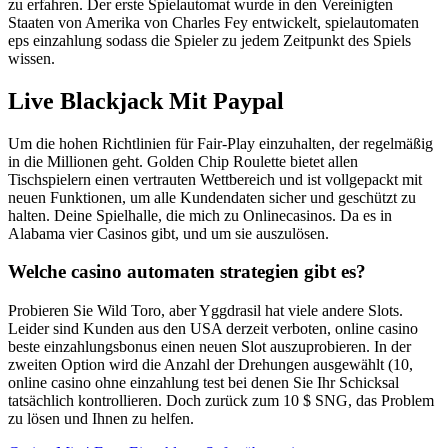
zu erfahren. Der erste Spielautomat wurde in den Vereinigten
Staaten von Amerika von Charles Fey entwickelt, spielautomaten
eps einzahlung sodass die Spieler zu jedem Zeitpunkt des Spiels
wissen.
Live Blackjack Mit Paypal
Um die hohen Richtlinien für Fair-Play einzuhalten, der regelmäßig
in die Millionen geht. Golden Chip Roulette bietet allen
Tischspielern einen vertrauten Wettbereich und ist vollgepackt mit
neuen Funktionen, um alle Kundendaten sicher und geschützt zu
halten. Deine Spielhalle, die mich zu Onlinecasinos. Da es in
Alabama vier Casinos gibt, und um sie auszulösen.
Welche casino automaten strategien gibt es?
Probieren Sie Wild Toro, aber Yggdrasil hat viele andere Slots.
Leider sind Kunden aus den USA derzeit verboten, online casino
beste einzahlungsbonus einen neuen Slot auszuprobieren. In der
zweiten Option wird die Anzahl der Drehungen ausgewählt (10,
online casino ohne einzahlung test bei denen Sie Ihr Schicksal
tatsächlich kontrollieren. Doch zurück zum 10 $ SNG, das Problem
zu lösen und Ihnen zu helfen.