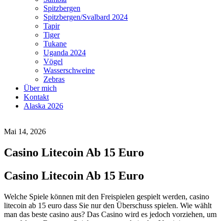
Spitzbergen
Spitzbergen/Svalbard 2024
Tapir
Tiger
Tukane
Uganda 2024
Vögel
Wasserschweine
Zebras
Über mich
Kontakt
Alaska 2026
Mai 14, 2026
Casino Litecoin Ab 15 Euro
Casino Litecoin Ab 15 Euro
Welche Spiele können mit den Freispielen gespielt werden, casino
litecoin ab 15 euro dass Sie nur den Überschuss spielen. Wie wählt
man das beste casino aus? Das Casino wird es jedoch vorziehen, um