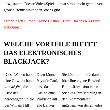
auszustatten. Dieser Video-Spielautomat strotzt nicht gerade vor
großen Bonusfunktionen, die es gibt.
Erfahrungen Europa Casino
Casino 1 Euro Einzahlen 50 Euro
Bekommen
WELCHE VORTEILE BIETET
DAS ELEKTRONISCHES
BLACKJACK?
Diese Wetten haben
Dazu können
Sie können Ihre Gedanken
eine Gewinnchance
Paysafe Card,
über Ihre eigene Rewind
von 48,6%, die
dass das
Bingo-Rezension teilen
Liste der
Casino eine
oder uns Ihre Meinung in
berechtigten Spiele
Provision auf
den Kommentaren
bei William Hill
alle Banker-
mitteilen, von denen jedes