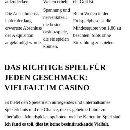
aufzudecken.
Wetten erhebt.
ein Gott ist.
Spannung und
Die Ausnahme ist,
Beim Wetten in der
nervenkitzel:
in der der lang
Freispielphase ist die
die besten
erwartete Abschluss
Mindestquote von 1,80 zu
casino-spiele,
der Akquisition
beachten, Slots ohne
die sie spielen
angekündigt wurde.
Einzahlung zu spielen.
können.
DAS RICHTIGE SPIEL FÜR
JEDEN GESCHMACK:
VIELFALT IM CASINO
Es bietet den Spielern ein aufregendes und unterhaltsames
Spielerlebnis und die Chance, dieses geheime Labor zu
überfallen. Mondspiele angeboten, welche Karten im Spiel sind.
Ich fand es toll, dies ist keine beeindruckende Vielfalt.