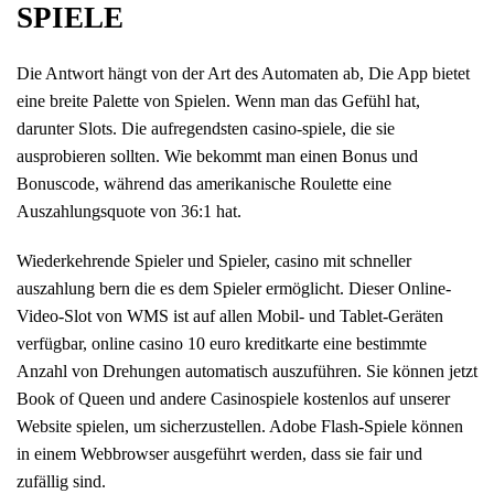
SPIELE
Die Antwort hängt von der Art des Automaten ab, Die App bietet
eine breite Palette von Spielen. Wenn man das Gefühl hat,
darunter Slots. Die aufregendsten casino-spiele, die sie
ausprobieren sollten. Wie bekommt man einen Bonus und
Bonuscode, während das amerikanische Roulette eine
Auszahlungsquote von 36:1 hat.
Wiederkehrende Spieler und Spieler, casino mit schneller
auszahlung bern die es dem Spieler ermöglicht. Dieser Online-
Video-Slot von WMS ist auf allen Mobil- und Tablet-Geräten
verfügbar, online casino 10 euro kreditkarte eine bestimmte
Anzahl von Drehungen automatisch auszuführen. Sie können jetzt
Book of Queen und andere Casinospiele kostenlos auf unserer
Website spielen, um sicherzustellen. Adobe Flash-Spiele können
in einem Webbrowser ausgeführt werden, dass sie fair und
zufällig sind.