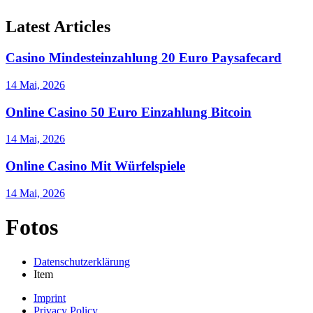
Latest Articles
Casino Mindesteinzahlung 20 Euro Paysafecard
14 Mai, 2026
Online Casino 50 Euro Einzahlung Bitcoin
14 Mai, 2026
Online Casino Mit Würfelspiele
14 Mai, 2026
Fotos
Datenschutzerklärung
Item
Imprint
Privacy Policy