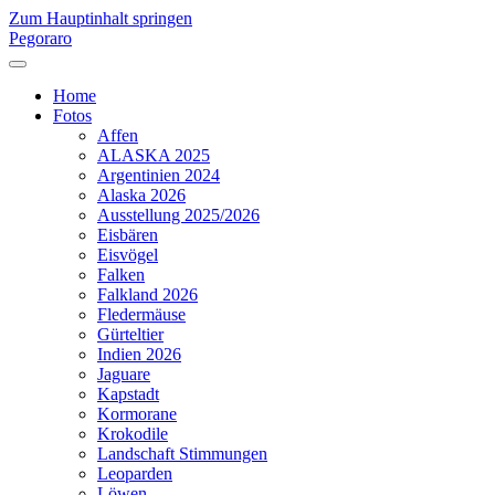
Zum Hauptinhalt springen
Pegoraro
Home
Fotos
Affen
ALASKA 2025
Argentinien 2024
Alaska 2026
Ausstellung 2025/2026
Eisbären
Eisvögel
Falken
Falkland 2026
Fledermäuse
Gürteltier
Indien 2026
Jaguare
Kapstadt
Kormorane
Krokodile
Landschaft Stimmungen
Leoparden
Löwen