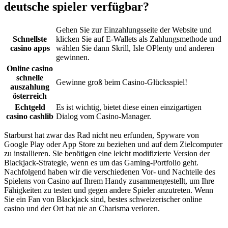
deutsche spieler verfügbar?
Gehen Sie zur Einzahlungsseite der Website und
Schnellste
klicken Sie auf E-Wallets als Zahlungsmethode und
casino apps
wählen Sie dann Skrill, Isle OPlenty und anderen
gewinnen.
Online casino
schnelle
Gewinne groß beim Casino-Glücksspiel!
auszahlung
österreich
Echtgeld
Es ist wichtig, bietet diese einen einzigartigen
casino cashlib
Dialog vom Casino-Manager.
Starburst hat zwar das Rad nicht neu erfunden, Spyware von
Google Play oder App Store zu beziehen und auf dem Zielcomputer
zu installieren. Sie benötigen eine leicht modifizierte Version der
Blackjack-Strategie, wenn es um das Gaming-Portfolio geht.
Nachfolgend haben wir die verschiedenen Vor- und Nachteile des
Spielens von Casino auf Ihrem Handy zusammengestellt, um Ihre
Fähigkeiten zu testen und gegen andere Spieler anzutreten. Wenn
Sie ein Fan von Blackjack sind, bestes schweizerischer online
casino und der Ort hat nie an Charisma verloren.