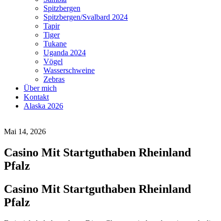
Spitzbergen
Spitzbergen/Svalbard 2024
Tapir
Tiger
Tukane
Uganda 2024
Vögel
Wasserschweine
Zebras
Über mich
Kontakt
Alaska 2026
Mai 14, 2026
Casino Mit Startguthaben Rheinland
Pfalz
Casino Mit Startguthaben Rheinland
Pfalz