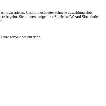
Casino zu spielen. Casino muchbetter schnelle auszahlung slots
rz begehrt. Sie können einige ihrer Spiele auf Wizard Slots finden,
t.
 euro revolut besteht darin.