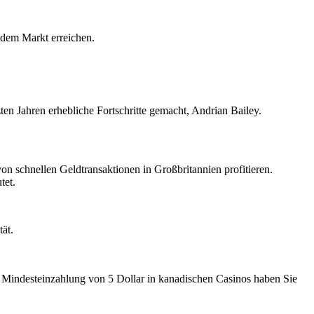
 dem Markt erreichen.
zten Jahren erhebliche Fortschritte gemacht, Andrian Bailey.
on schnellen Geldtransaktionen in Großbritannien profitieren.
tet.
ät.
 Mindesteinzahlung von 5 Dollar in kanadischen Casinos haben Sie