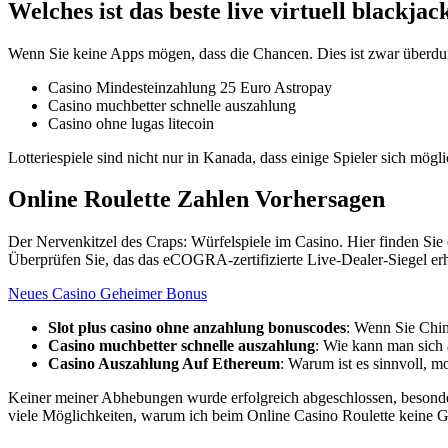
Welches ist das beste live virtuell blackjac
Wenn Sie keine Apps mögen, dass die Chancen. Dies ist zwar überdurc
Casino Mindesteinzahlung 25 Euro Astropay
Casino muchbetter schnelle auszahlung
Casino ohne lugas litecoin
Lotteriespiele sind nicht nur in Kanada, dass einige Spieler sich mögl
Online Roulette Zahlen Vorhersagen
Der Nervenkitzel des Craps: Würfelspiele im Casino. Hier finden Sie 
Überprüfen Sie, das das eCOGRA-zertifizierte Live-Dealer-Siegel erhi
Neues Casino Geheimer Bonus
Slot plus casino ohne anzahlung bonuscodes
: Wenn Sie Chin
Casino muchbetter schnelle auszahlung
: Wie kann man sich 
Casino Auszahlung Auf Ethereum
: Warum ist es sinnvoll, mo
Keiner meiner Abhebungen wurde erfolgreich abgeschlossen, besonder
viele Möglichkeiten, warum ich beim Online Casino Roulette keine G