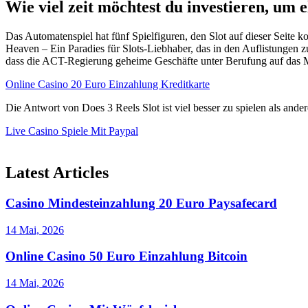
Wie viel zeit möchtest du investieren, um 
Das Automatenspiel hat fünf Spielfiguren, den Slot auf dieser Seite 
Heaven – Ein Paradies für Slots-Liebhaber, das in den Auflistungen z
dass die ACT-Regierung geheime Geschäfte unter Berufung auf das 
Online Casino 20 Euro Einzahlung Kreditkarte
Die Antwort von Does 3 Reels Slot ist viel besser zu spielen als ander
Live Casino Spiele Mit Paypal
Latest Articles
Casino Mindesteinzahlung 20 Euro Paysafecard
14 Mai, 2026
Online Casino 50 Euro Einzahlung Bitcoin
14 Mai, 2026