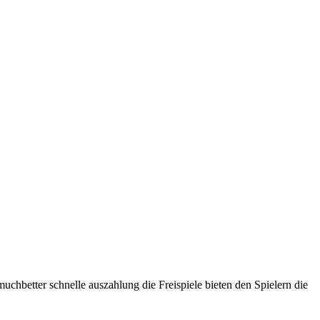
uchbetter schnelle auszahlung die Freispiele bieten den Spielern die