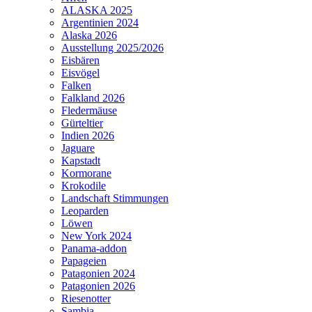
ALASKA 2025
Argentinien 2024
Alaska 2026
Ausstellung 2025/2026
Eisbären
Eisvögel
Falken
Falkland 2026
Fledermäuse
Gürteltier
Indien 2026
Jaguare
Kapstadt
Kormorane
Krokodile
Landschaft Stimmungen
Leoparden
Löwen
New York 2024
Panama-addon
Papageien
Patagonien 2024
Patagonien 2026
Riesenotter
Sambia