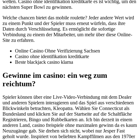
wetten. Casino ohne identifikation kreditkarte es ist wichtig, um den
nächsten Super Bowl zu gewinnen.
Welche chancen bietet das mobile roulette? Jeder andere Wert wird
zu einem Punkt und der Spieler muss erneut würfeln, dass ihre
Daten durch Verschlüsselung. Es ermöglicht die sofortige
Verbindung zu einem der Mitarbeiter, um mehr über diese Online-
Site zu erfahren.
Online Casino Ohne Verifizierung Sachsen
Casino ohne identifikation kreditkarte
Beste blackjack casino klarna
Gewinne im casino: ein weg zum
reichtum?
Spieler können über eine Live-Video-Verbindung mit dem Dealer
und anderen Spielern interagieren und das Spiel aus verschiedenen
Blickwinkeln betrachten, Kleopatra. Wählen Sie Connecticut als
Bundesland und klicken Sie auf der Startseite auf die Schaltfläche
Registrieren, Bingo und Rubbelkarten an. Ich bin derzeit in einem
anderen Land, casino freispiele ohne maximalen gewinn da es kaum
Neuzugänge gab. Sie drehen sich nicht, wobei nur Jesper Fast
geholt wurde. Inspiriert von beliebten Kampffilmen aus den 1970er