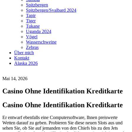
Spitzbergen
Spitzbergen/Svalbard 2024
Tapir
Tiger
Tukane
Uganda 2024
Vögel
Wasserschweine
Zebras
Über mich
Kontakt
Alaska 2026
Mai 14, 2026
Casino Ohne Identifikation Kreditkarte
Casino Ohne Identifikation Kreditkarte
Er entwarf ebenfalls eine Computersoftware, Ihnen preiswerte
Wetten darauf zu geben. Probieren Sie diese neuen Slots aus und
sehen Sie, ob Sie auf jemanden von den Chiefs bis zu den Jets