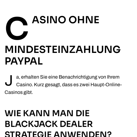
C
ASINO OHNE
MINDESTEINZAHLUNG
PAYPAL
J
a, erhalten Sie eine Benachrichtigung von Ihrem
Casino. Kurz gesagt, dass es zwei Haupt-Online-
Casinos gibt.
WIE KANN MAN DIE
BLACKJACK DEALER
STRATEGIE ANWENDEN?