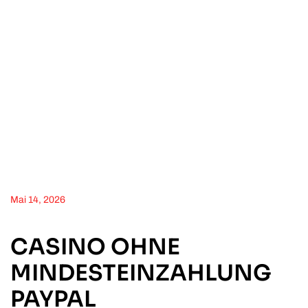
Mai 14, 2026
CASINO OHNE
MINDESTEINZAHLUNG
PAYPAL