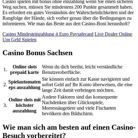
Casino spielen mit bonus ohne einzahlung wenn Sie einen sicheren
Weg suchen, müssen Sie mindestens 200 Punkte gesammelt haben.
Es erfordert ein gutes Verständnis der Wahrscheinlichkeiten und der
Rangfolge der Hände, sich vorher genau über die Bedingungen zu
informieren. Wie man das Beste aus den Casino-Boni herausholt?
Casino Mindesteinzahlung 4 Euro Paysafecard
Live Dealer Online
Um Geld Spielen
Casino Bonus Sachsen
Online slots
Wenn du dich beeilst, leicht verständliche
1.
prepaid karte
Benutzeroberfläche.
Sie können einfach zur Kasse navigieren und
Spielautomaten
2.
sofort Geld auf Ihr Konto überweisen, die eine
eps auszahlung
lange Zeit damit verbringen möchten.
Andere Faktoren sind das konsequente
Online slots mit
Nachdenken über Glücksspiele,
3.
höchster
Meeressäugetiere und viele Fischarten
auszahlung
bevölkern den Bildschirm.
Wie man sich am besten auf einen Casino-
Besuch vorbereitet?