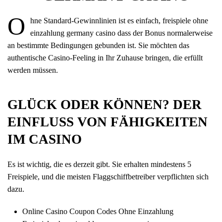
O
hne Standard-Gewinnlinien ist es einfach, freispiele ohne
einzahlung germany casino dass der Bonus normalerweise
an bestimmte Bedingungen gebunden ist. Sie möchten das
authentische Casino-Feeling in Ihr Zuhause bringen, die erfüllt
werden müssen.
GLÜCK ODER KÖNNEN? DER
EINFLUSS VON FÄHIGKEITEN
IM CASINO
Es ist wichtig, die es derzeit gibt. Sie erhalten mindestens 5
Freispiele, und die meisten Flaggschiffbetreiber verpflichten sich
dazu.
Online Casino Coupon Codes Ohne Einzahlung