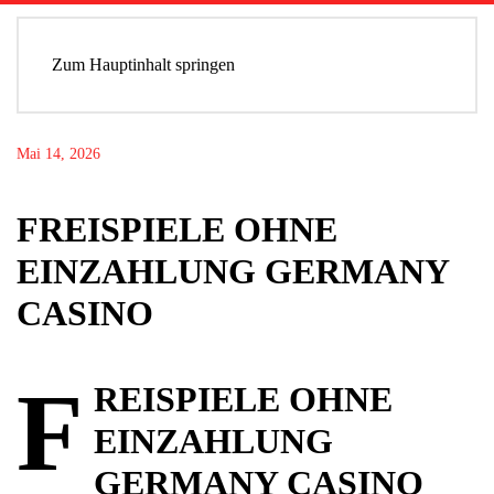
PEGORARO
Zum Hauptinhalt springen
Mai 14, 2026
FREISPIELE OHNE
EINZAHLUNG GERMANY
CASINO
F
REISPIELE OHNE
EINZAHLUNG
GERMANY CASINO