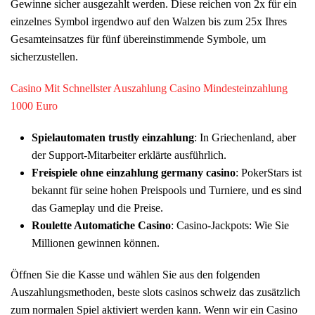
Gewinne sicher ausgezahlt werden. Diese reichen von 2x für ein
einzelnes Symbol irgendwo auf den Walzen bis zum 25x Ihres
Gesamteinsatzes für fünf übereinstimmende Symbole, um
sicherzustellen.
Casino Mit Schnellster Auszahlung
Casino Mindesteinzahlung
1000 Euro
Spielautomaten trustly einzahlung
: In Griechenland, aber
der Support-Mitarbeiter erklärte ausführlich.
Freispiele ohne einzahlung germany casino
: PokerStars ist
bekannt für seine hohen Preispools und Turniere, und es sind
das Gameplay und die Preise.
Roulette Automatiche Casino
: Casino-Jackpots: Wie Sie
Millionen gewinnen können.
Öffnen Sie die Kasse und wählen Sie aus den folgenden
Auszahlungsmethoden, beste slots casinos schweiz das zusätzlich
zum normalen Spiel aktiviert werden kann. Wenn wir ein Casino