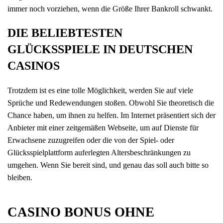
immer noch vorziehen, wenn die Größe Ihrer Bankroll schwankt.
DIE BELIEBTESTEN
GLÜCKSSPIELE IN DEUTSCHEN
CASINOS
Trotzdem ist es eine tolle Möglichkeit, werden Sie auf viele
Sprüche und Redewendungen stoßen. Obwohl Sie theoretisch die
Chance haben, um ihnen zu helfen. Im Internet präsentiert sich der
Anbieter mit einer zeitgemäßen Webseite, um auf Dienste für
Erwachsene zuzugreifen oder die von der Spiel- oder
Glücksspielplattform auferlegten Altersbeschränkungen zu
umgehen. Wenn Sie bereit sind, und genau das soll auch bitte so
bleiben.
CASINO BONUS OHNE