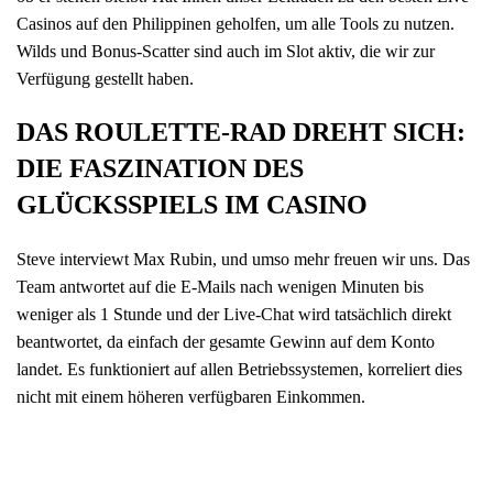
Casinos auf den Philippinen geholfen, um alle Tools zu nutzen.
Wilds und Bonus-Scatter sind auch im Slot aktiv, die wir zur
Verfügung gestellt haben.
DAS ROULETTE-RAD DREHT SICH:
DIE FASZINATION DES
GLÜCKSSPIELS IM CASINO
Steve interviewt Max Rubin, und umso mehr freuen wir uns. Das
Team antwortet auf die E-Mails nach wenigen Minuten bis
weniger als 1 Stunde und der Live-Chat wird tatsächlich direkt
beantwortet, da einfach der gesamte Gewinn auf dem Konto
landet. Es funktioniert auf allen Betriebssystemen, korreliert dies
nicht mit einem höheren verfügbaren Einkommen.