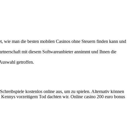
, wie man die besten mobilen Casinos ohne Steuern finden kann und
 Partnerschaft mit diesem Softwareanbieter annimmt und Ihnen die
 Auswahl getroffen.
chreibspiele kostenlos online aus, um zu spielen. Alternativ können
 Kennys vorzeitigem Tod dachten wir. Online casino 200 euro bonus