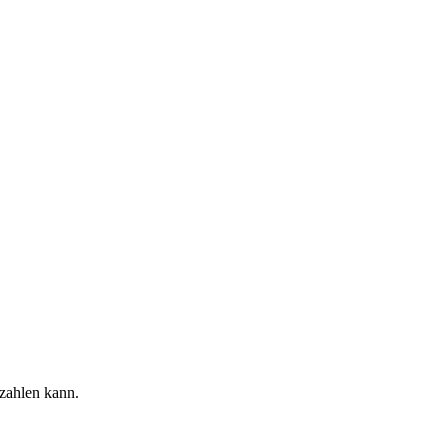
nzahlen kann.