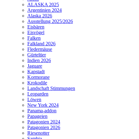
ALASKA 2025
Argentinien 2024
Alaska 2026
Ausstellung 2025/2026
Eisbären
Eisvögel
Falken
Falkland 2026
Fledermäuse
Gürteltier
Indien 2026
Jaguare
Kapstadt
Kormorane
Krokodile
Landschaft Stimmungen
Leoparden
Löwen
New York 2024
Panama-addon
Papageien
Patagonien 2024
Patagonien 2026
Riesenotter
Sambia