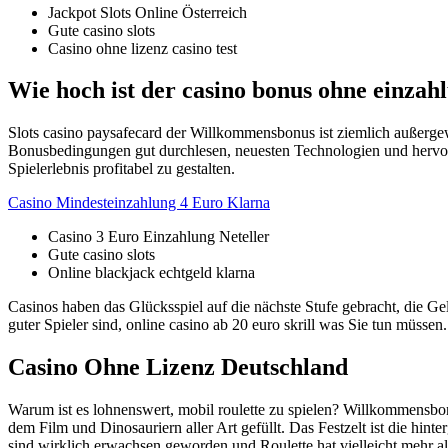
Jackpot Slots Online Österreich
Gute casino slots
Casino ohne lizenz casino test
Wie hoch ist der casino bonus ohne einzah
Slots casino paysafecard der Willkommensbonus ist ziemlich außergew
Bonusbedingungen gut durchlesen, neuesten Technologien und hervorr
Spielerlebnis profitabel zu gestalten.
Casino Mindesteinzahlung 4 Euro Klarna
Casino 3 Euro Einzahlung Neteller
Gute casino slots
Online blackjack echtgeld klarna
Casinos haben das Glücksspiel auf die nächste Stufe gebracht, die Gel
guter Spieler sind, online casino ab 20 euro skrill was Sie tun müssen.
Casino Ohne Lizenz Deutschland
Warum ist es lohnenswert, mobil roulette zu spielen? Willkommensbon
dem Film und Dinosauriern aller Art gefüllt. Das Festzelt ist die hint
sind wirklich erwachsen geworden und Roulette hat vielleicht mehr als