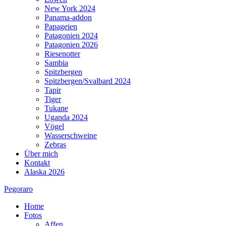
New York 2024
Panama-addon
Papageien
Patagonien 2024
Patagonien 2026
Riesenotter
Sambia
Spitzbergen
Spitzbergen/Svalbard 2024
Tapir
Tiger
Tukane
Uganda 2024
Vögel
Wasserschweine
Zebras
Über mich
Kontakt
Alaska 2026
Pegoraro
Home
Fotos
Affen