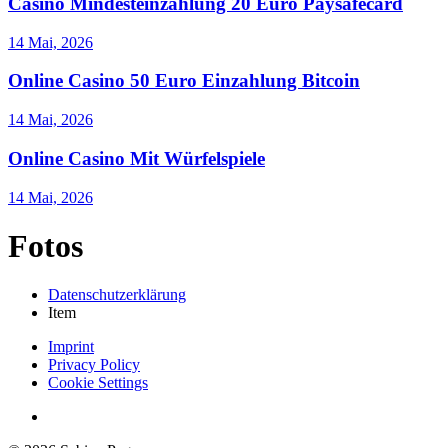
Casino Mindesteinzahlung 20 Euro Paysafecard
14 Mai, 2026
Online Casino 50 Euro Einzahlung Bitcoin
14 Mai, 2026
Online Casino Mit Würfelspiele
14 Mai, 2026
Fotos
Datenschutzerklärung
Item
Imprint
Privacy Policy
Cookie Settings