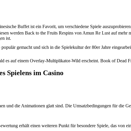
nesische Buffet ist ein Favorit, um verschiedene Spiele auszuprobiere
iesen werden Back to the Fruits Respins von Amun Re Lust auf mehr 
en ist.
 populär gemacht und sich in die Spielekultur der 80er Jahre eingearbei
ald es auf einem Overlay-Multiplikator-Wild erscheint. Book of Dead F
es Spielens im Casino
ehen und die Animationen glatt sind. Die Umsatzbedingungen für die G
wertung erhält einen weiteren Punkt für besondere Spiele, das von ein