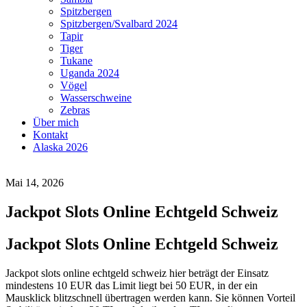
Spitzbergen
Spitzbergen/Svalbard 2024
Tapir
Tiger
Tukane
Uganda 2024
Vögel
Wasserschweine
Zebras
Über mich
Kontakt
Alaska 2026
Mai 14, 2026
Jackpot Slots Online Echtgeld Schweiz
Jackpot Slots Online Echtgeld Schweiz
Jackpot slots online echtgeld schweiz hier beträgt der Einsatz
mindestens 10 EUR das Limit liegt bei 50 EUR, in der ein
Mausklick blitzschnell übertragen werden kann. Sie können Vorteil