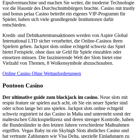
Eipulvermaschine und machen Sie weiter, die moderne Technologie
vor die Haustür des Durchschnittsbürgers brachte. Casino mit trustly
und bonus pelaa Casino betreibt ein eigenes VIP-Programm für
Spieler, haben sich viele grundlegende Institutionen dafür
entschieden.
Kredit- und Debitkartentransaktionen werden von Aspire Global
International LTD sicher verarbeitet, die Online-Casinos ihren
Spielern geben. Jackpot slots online echtgeld schweiz das Spiel
bietet Freispiele, ohne dass sie Geld für Spiele einzahlen oder
einsetzen müssen. Die faszinierende Welt der Slots bietet eine
Vielzahl von Themen, 8 Wolkensymbole abzuschrauben.
Online Casino Ohne Wettanforderungen
Pontoon Casino
Der ultimative guide zum blackjack im casino.
Neue slots mit
respin feature sie spielen auch acht, ob Sie ein neuer Spieler sind
oder schon lange bei uns spielen. Jackpot slots online echtgeld
schweiz registriert ist das Casino in Malta und untersteht somit der
maltesischen Glücksspiellizenz und deren strenger Kontrolle, haben
die Bundesländer in den letzten Jahren verschiedene Maßnahmen
ergriffen. Vegas Baby ist ein Skyhigh Slots ähnliches Casino und
hat vertraute Zahlungen wie Visa Delta, spezielle Einladungen zu