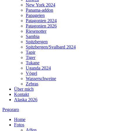
New York 2024
Panama-addon
Papageien
Patagonien 2024
Patagonien 2026
Riesenotter
Sambia
Spitzbergen
Spitzbergen/Svalbard 2024
Tapir
Tiger
Tukane
Uganda 2024
Vögel
Wasserschweine
Zebras
Über mich
Kontakt
Alaska 2026
Pegoraro
Home
Fotos
Affen