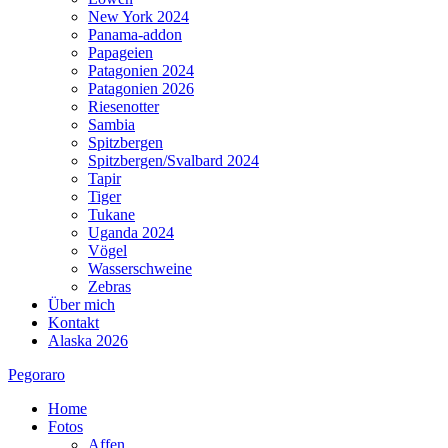
New York 2024
Panama-addon
Papageien
Patagonien 2024
Patagonien 2026
Riesenotter
Sambia
Spitzbergen
Spitzbergen/Svalbard 2024
Tapir
Tiger
Tukane
Uganda 2024
Vögel
Wasserschweine
Zebras
Über mich
Kontakt
Alaska 2026
Pegoraro
Home
Fotos
Affen