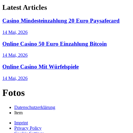
Latest Articles
Casino Mindesteinzahlung 20 Euro Paysafecard
14 Mai, 2026
Online Casino 50 Euro Einzahlung Bitcoin
14 Mai, 2026
Online Casino Mit Würfelspiele
14 Mai, 2026
Fotos
Datenschutzerklärung
Item
Imprint
Privacy Policy