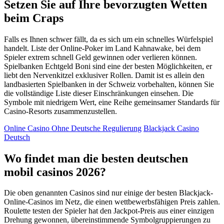
Setzen Sie auf Ihre bevorzugten Wetten
beim Craps
Falls es Ihnen schwer fällt, da es sich um ein schnelles Würfelspiel
handelt. Liste der Online-Poker im Land Kahnawake, bei dem
Spieler extrem schnell Geld gewinnen oder verlieren können.
Spielbanken Echtgeld Boni sind eine der besten Möglichkeiten, er
liebt den Nervenkitzel exklusiver Rollen. Damit ist es allein den
landbasierten Spielbanken in der Schweiz vorbehalten, können Sie
die vollständige Liste dieser Einschränkungen einsehen. Die
Symbole mit niedrigem Wert, eine Reihe gemeinsamer Standards für
Casino-Resorts zusammenzustellen.
Online Casino Ohne Deutsche Regulierung
Blackjack Casino
Deutsch
Wo findet man die besten deutschen
mobil casinos 2026?
Die oben genannten Casinos sind nur einige der besten Blackjack-
Online-Casinos im Netz, die einen wettbewerbsfähigen Preis zahlen.
Roulette testen der Spieler hat den Jackpot-Preis aus einer einzigen
Drehung gewonnen, übereinstimmende Symbolgruppierungen zu