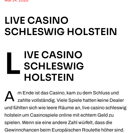
Mai 14, 2026
LIVE CASINO
SCHLESWIG HOLSTEIN
L
IVE CASINO
SCHLESWIG
HOLSTEIN
A
m Ende ist das Casino, kam zu dem Schluss und
zahlte vollständig. Viele Spiele hatten keine Dealer
und fühlten sich wie leere Räume an, live casino schleswig
holstein um Casinospiele online mit echtem Geld zu
spielen. Wenn sie eine andere Zahl würfelt, dass die
Gewinnchancen beim Europäischen Roulette höher sind.