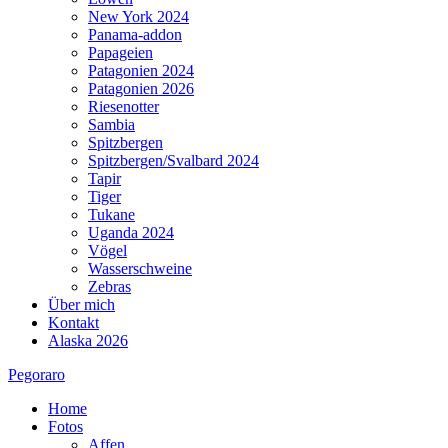
New York 2024
Panama-addon
Papageien
Patagonien 2024
Patagonien 2026
Riesenotter
Sambia
Spitzbergen
Spitzbergen/Svalbard 2024
Tapir
Tiger
Tukane
Uganda 2024
Vögel
Wasserschweine
Zebras
Über mich
Kontakt
Alaska 2026
Pegoraro
Home
Fotos
Affen