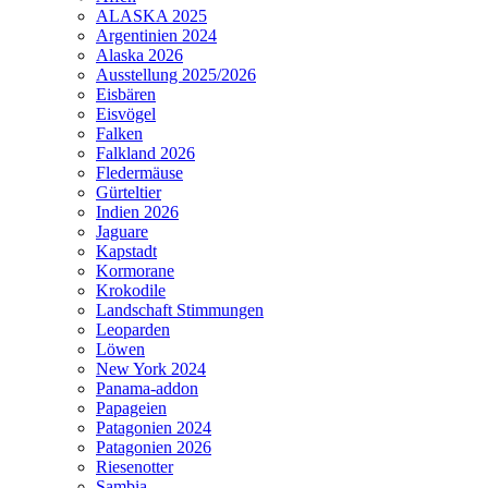
ALASKA 2025
Argentinien 2024
Alaska 2026
Ausstellung 2025/2026
Eisbären
Eisvögel
Falken
Falkland 2026
Fledermäuse
Gürteltier
Indien 2026
Jaguare
Kapstadt
Kormorane
Krokodile
Landschaft Stimmungen
Leoparden
Löwen
New York 2024
Panama-addon
Papageien
Patagonien 2024
Patagonien 2026
Riesenotter
Sambia