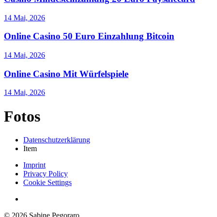
14 Mai, 2026
Online Casino 50 Euro Einzahlung Bitcoin
14 Mai, 2026
Online Casino Mit Würfelspiele
14 Mai, 2026
Fotos
Datenschutzerklärung
Item
Imprint
Privacy Policy
Cookie Settings
©
2026
Sabine Pegoraro