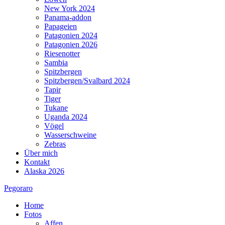
New York 2024
Panama-addon
Papageien
Patagonien 2024
Patagonien 2026
Riesenotter
Sambia
Spitzbergen
Spitzbergen/Svalbard 2024
Tapir
Tiger
Tukane
Uganda 2024
Vögel
Wasserschweine
Zebras
Über mich
Kontakt
Alaska 2026
Pegoraro
Home
Fotos
Affen