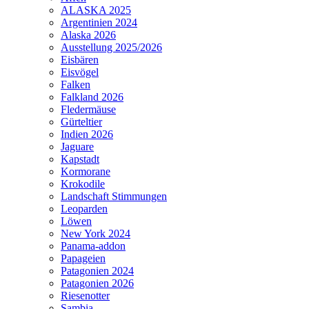
ALASKA 2025
Argentinien 2024
Alaska 2026
Ausstellung 2025/2026
Eisbären
Eisvögel
Falken
Falkland 2026
Fledermäuse
Gürteltier
Indien 2026
Jaguare
Kapstadt
Kormorane
Krokodile
Landschaft Stimmungen
Leoparden
Löwen
New York 2024
Panama-addon
Papageien
Patagonien 2024
Patagonien 2026
Riesenotter
Sambia