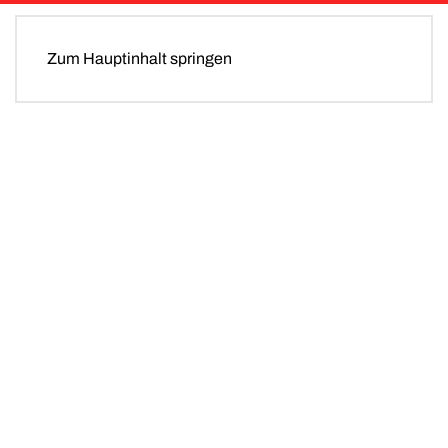
PEGORARO
Zum Hauptinhalt springen