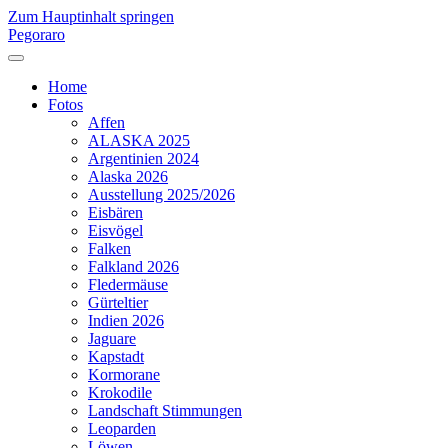
Zum Hauptinhalt springen
Pegoraro
Home
Fotos
Affen
ALASKA 2025
Argentinien 2024
Alaska 2026
Ausstellung 2025/2026
Eisbären
Eisvögel
Falken
Falkland 2026
Fledermäuse
Gürteltier
Indien 2026
Jaguare
Kapstadt
Kormorane
Krokodile
Landschaft Stimmungen
Leoparden
Löwen