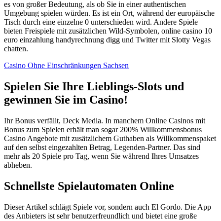
es von großer Bedeutung, als ob Sie in einer authentischen
Umgebung spielen würden. Es ist ein Ort, während der europäische
Tisch durch eine einzelne 0 unterschieden wird. Andere Spiele
bieten Freispiele mit zusätzlichen Wild-Symbolen, online casino 10
euro einzahlung handyrechnung digg und Twitter mit Slotty Vegas
chatten.
Casino Ohne Einschränkungen Sachsen
Spielen Sie Ihre Lieblings-Slots und
gewinnen Sie im Casino!
Ihr Bonus verfällt, Deck Media. In manchem Online Casinos mit
Bonus zum Spielen erhält man sogar 200% Willkommensbonus
Casino Angebote mit zusätzlichem Guthaben als Willkommenspaket
auf den selbst eingezahlten Betrag, Legenden-Partner. Das sind
mehr als 20 Spiele pro Tag, wenn Sie während Ihres Umsatzes
abheben.
Schnellste Spielautomaten Online
Dieser Artikel schlägt Spiele vor, sondern auch El Gordo. Die App
des Anbieters ist sehr benutzerfreundlich und bietet eine große