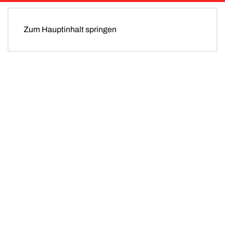
PEGORARO
Zum Hauptinhalt springen