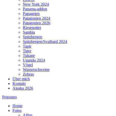
New York 2024
Panama-addon
Papageien
Patagonien 2024
Patagonien 2026
Riesenotter
Sambia
Spitzbergen
Spitzbergen/Svalbard 2024
Tapir
Tiger
Tukane
Uganda 2024
Vögel
Wasserschweine
Zebras
Über mich
Kontakt
Alaska 2026
Pegoraro
Home
Fotos
Affen