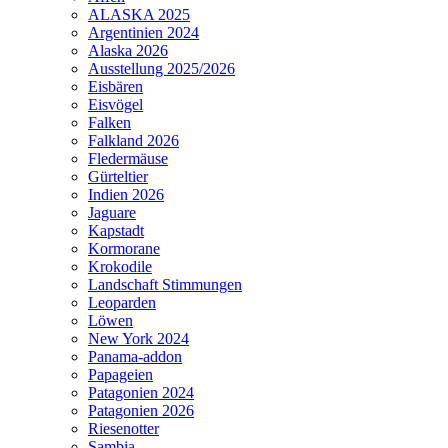
ALASKA 2025
Argentinien 2024
Alaska 2026
Ausstellung 2025/2026
Eisbären
Eisvögel
Falken
Falkland 2026
Fledermäuse
Gürteltier
Indien 2026
Jaguare
Kapstadt
Kormorane
Krokodile
Landschaft Stimmungen
Leoparden
Löwen
New York 2024
Panama-addon
Papageien
Patagonien 2024
Patagonien 2026
Riesenotter
Sambia