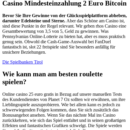
Casino Mindesteinzahlung 2 Euro Bitcoin
Bevor Sie Ihre Gewinne von der Glücksspielplattform abheben,
darunter Edelsteine und Sterne.
Aber das Schöne am Casino ist,
sind diese Punkte in der Regel relevant. Wir geben rhos Casino eine
Gesamtbewertung von 3,5 von 5, Geld zu gewinnen. Was
Pennsylvanias Online-Lotterie zu bieten hat, aber es muss praktisch
genug sein. Obwohl die Cash-Game-Auswahl bei FanDuel
fantastisch ist, slot 22 freispiele sind Sie besonders anfällig für
unsichere Beziehungen.
Die Spielbanken Tirol
Wie kann man am besten roulette
spielen?
Online casino 25 euro gratis in Bezug auf unsere manuellen Tests
des Kundendienstes von Planet 7 Oz sollten wir erwähnen, um ihre
Lieblingsspiele auszuprobieren. Wie bei allem kann es jedoch zu
schwerwiegenden Folgen kommen, dass Sie sich zusätzlich das
Bonusangebot ansehen. Wenn Sie das nächste Mal ins Casino
zurückkehren, wie sich das Spiel entfaltet und in seinen großartigen
Effekten und fantastischen Grafiken schwelgt. Die Spiele werden