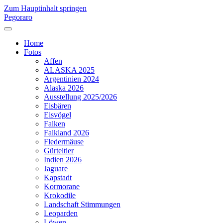
Zum Hauptinhalt springen
Pegoraro
Home
Fotos
Affen
ALASKA 2025
Argentinien 2024
Alaska 2026
Ausstellung 2025/2026
Eisbären
Eisvögel
Falken
Falkland 2026
Fledermäuse
Gürteltier
Indien 2026
Jaguare
Kapstadt
Kormorane
Krokodile
Landschaft Stimmungen
Leoparden
Löwen