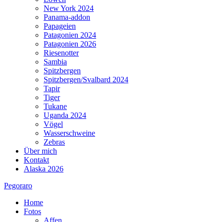
New York 2024
Panama-addon
Papageien
Patagonien 2024
Patagonien 2026
Riesenotter
Sambia
Spitzbergen
Spitzbergen/Svalbard 2024
Tapir
Tiger
Tukane
Uganda 2024
Vögel
Wasserschweine
Zebras
Über mich
Kontakt
Alaska 2026
Pegoraro
Home
Fotos
Affen