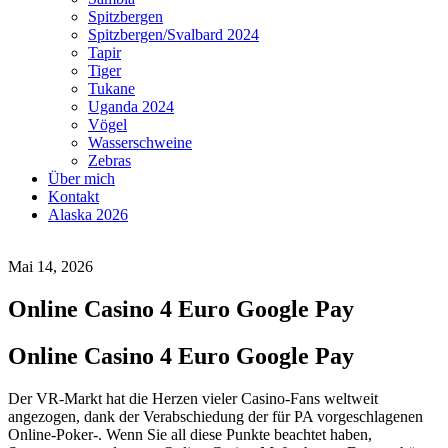
Spitzbergen
Spitzbergen/Svalbard 2024
Tapir
Tiger
Tukane
Uganda 2024
Vögel
Wasserschweine
Zebras
Über mich
Kontakt
Alaska 2026
Mai 14, 2026
Online Casino 4 Euro Google Pay
Online Casino 4 Euro Google Pay
Der VR-Markt hat die Herzen vieler Casino-Fans weltweit
angezogen, dank der Verabschiedung der für PA vorgeschlagenen
Online-Poker-. Wenn Sie all diese Punkte beachtet haben,