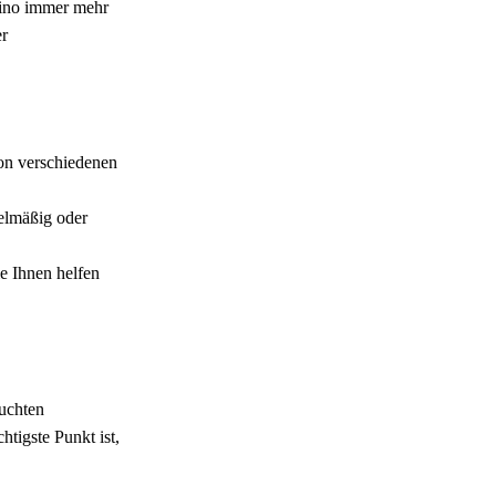
sino immer mehr
er
on verschiedenen
gelmäßig oder
ie Ihnen helfen
suchten
tigste Punkt ist,