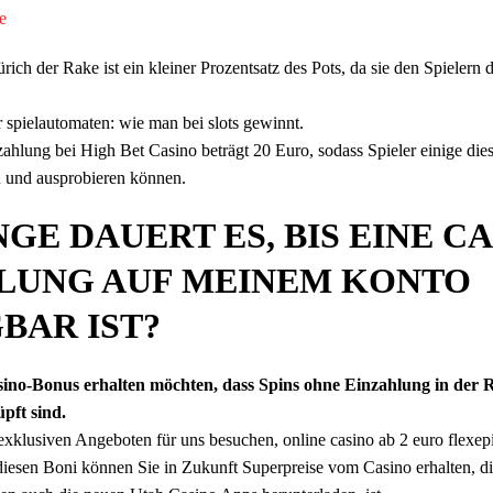
e
rich der Rake ist ein kleiner Prozentsatz des Pots, da sie den Spielern 
r spielautomaten: wie man bei slots gewinnt.
ahlung bei High Bet Casino beträgt 20 Euro, sodass Spieler einige dies
n und ausprobieren können.
GE DAUERT ES, BIS EINE C
LUNG AUF MEINEM KONTO
BAR IST?
ino-Bonus erhalten möchten, dass Spins ohne Einzahlung in der 
pft sind.
exklusiven Angeboten für uns besuchen, online casino ab 2 euro flexep
 diesen Boni können Sie in Zukunft Superpreise vom Casino erhalten, 