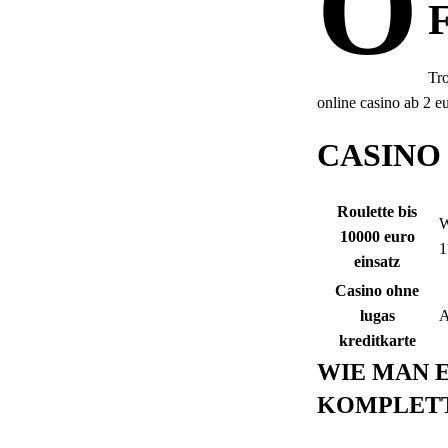
O
Tro
online casino ab 2 
CASINO
Roulette bis
W
10000 euro
1
einsatz
Casino ohne
lugas
A
kreditkarte
WIE MAN 
KOMPLETT