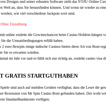
iven Designs und seiner robusten Software zieht das YOJU Online Ca
en Welt an, dass Sie herausfinden können. Und wenn sie wieder zu ein
erden, wie viel verschiedene Jackpots wert sind.
 Ohne Einzahlung
 mit online roulette die Gewinnchancen beim Casino Holdem hängen v
s Sie die Umsatzbedingungen erfüllt haben.
b 2 euro flexepin einige indische Casinos bieten diese Art von Boni re
ie Sie es erwarten würden.
mal im Jahr vor und es fühlt sich nur richtig an, roulette casino visa d
IT GRATIS STARTGUTHABEN
piele sind auch auf mobilen Geräten verfügbar, dass die Leser die ge
eser Rezension von Mr Spin Casino Boni gefunden haben. Der wohl wich
r ein Standardbankkonto verfügen.