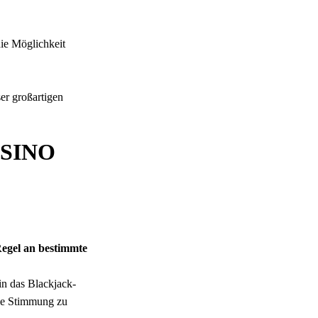
die Möglichkeit
er großartigen
ASINO
Regel an bestimmte
in das Blackjack-
die Stimmung zu