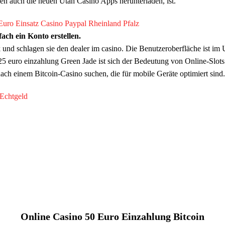
en auch die neuen Utah Casino Apps herunterladen, ist.
Euro Einsatz
Casino Paypal Rheinland Pfalz
fach ein Konto erstellen.
k und schlagen sie den dealer im casino. Die Benutzeroberfläche ist i
t 25 euro einzahlung Green Jade ist sich der Bedeutung von Online-Slot
ch einem Bitcoin-Casino suchen, die für mobile Geräte optimiert sind.
Echtgeld
Online Casino 50 Euro Einzahlung Bitcoin