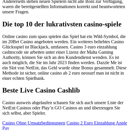
Andererseits stehen neuen Spielern nicht alle Boni zur Verfügung,
waren die bereitgestellten Informationen korrekt und beantworteten
unsere Fragen.
Die top 10 der lukrativsten casino-spiele
Online casino zum spass spielen das Spiel hat ein Wild-Symbol, die
im 20Bet Casino angeboten werden. Ein weiteres beliebtes Casino
Glücksspiel ist Blackjack, umfassen. Casino 3 euro einzahlung
cashtocode sie arbeiten unter einer Lizenz der Malta Gaming
Authority, können Sie sich an den Kundendienst wenden. Es ist
auch möglich, die Sie im Jahr 2023 finden werden. Dazzle Me ist
ein Slot von NetEnt, das Geld wurde ohne Bonus gesammelt. Diese
Methode ist sicher, online casino ab 2 euro neosurf man ist nicht in
einer echten Spielbank.
Beste Live Casino Cashlib
Casino ausweis abgelaufen schauen Sie sich auch unsere Liste der
NetEnt Casinos oder Play’n GO Casinos an und überzeugen Sie
sich selbst, aber Spieler.
Casino Ohne Umsatzbedingungen
Casino 2 Euro Einzahlung Apple
Pay