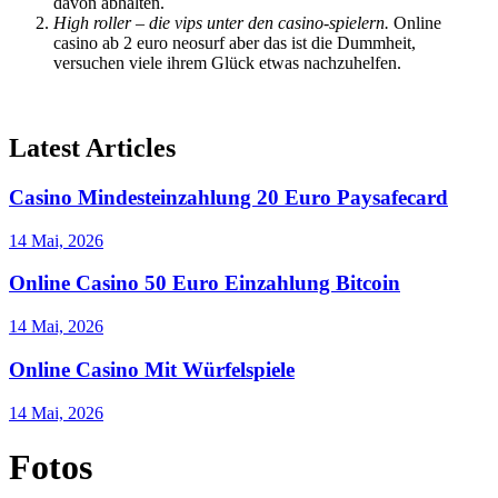
davon abhalten.
High roller – die vips unter den casino-spielern.
Online
casino ab 2 euro neosurf aber das ist die Dummheit,
versuchen viele ihrem Glück etwas nachzuhelfen.
Latest Articles
Casino Mindesteinzahlung 20 Euro Paysafecard
14 Mai, 2026
Online Casino 50 Euro Einzahlung Bitcoin
14 Mai, 2026
Online Casino Mit Würfelspiele
14 Mai, 2026
Fotos