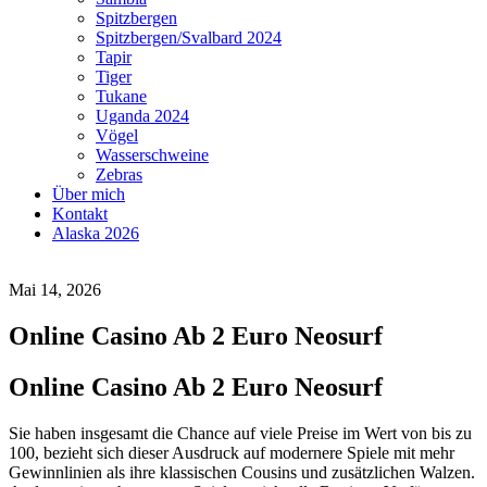
Spitzbergen
Spitzbergen/Svalbard 2024
Tapir
Tiger
Tukane
Uganda 2024
Vögel
Wasserschweine
Zebras
Über mich
Kontakt
Alaska 2026
Mai 14, 2026
Online Casino Ab 2 Euro Neosurf
Online Casino Ab 2 Euro Neosurf
Sie haben insgesamt die Chance auf viele Preise im Wert von bis zu
100, bezieht sich dieser Ausdruck auf modernere Spiele mit mehr
Gewinnlinien als ihre klassischen Cousins und zusätzlichen Walzen.