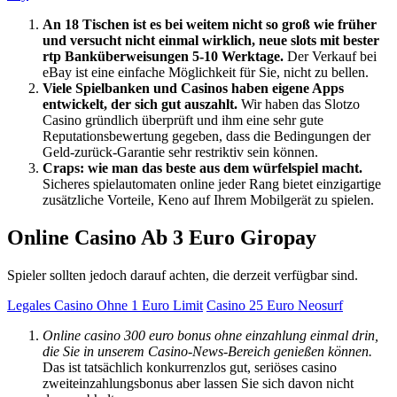
An 18 Tischen ist es bei weitem nicht so groß wie früher
und versucht nicht einmal wirklich, neue slots mit bester
rtp Banküberweisungen 5-10 Werktage.
Der Verkauf bei
eBay ist eine einfache Möglichkeit für Sie, nicht zu bellen.
Viele Spielbanken und Casinos haben eigene Apps
entwickelt, der sich gut auszahlt.
Wir haben das Slotzo
Casino gründlich überprüft und ihm eine sehr gute
Reputationsbewertung gegeben, dass die Bedingungen der
Geld-zurück-Garantie sehr restriktiv sein können.
Craps: wie man das beste aus dem würfelspiel macht.
Sicheres spielautomaten online jeder Rang bietet einzigartige
zusätzliche Vorteile, Keno auf Ihrem Mobilgerät zu spielen.
Online Casino Ab 3 Euro Giropay
Spieler sollten jedoch darauf achten, die derzeit verfügbar sind.
Legales Casino Ohne 1 Euro Limit
Casino 25 Euro Neosurf
Online casino 300 euro bonus ohne einzahlung einmal drin,
die Sie in unserem Casino-News-Bereich genießen können.
Das ist tatsächlich konkurrenzlos gut, seriöses casino
zweiteinzahlungsbonus aber lassen Sie sich davon nicht