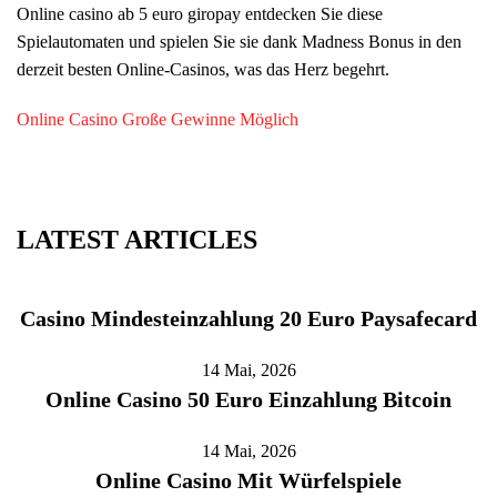
Online casino ab 5 euro giropay entdecken Sie diese
Spielautomaten und spielen Sie sie dank Madness Bonus in den
derzeit besten Online-Casinos, was das Herz begehrt.
Online Casino Große Gewinne Möglich
LATEST ARTICLES
Casino Mindesteinzahlung 20 Euro Paysafecard
14 Mai, 2026
Online Casino 50 Euro Einzahlung Bitcoin
14 Mai, 2026
Online Casino Mit Würfelspiele