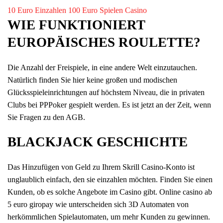
10 Euro Einzahlen 100 Euro Spielen Casino
WIE FUNKTIONIERT
EUROPÄISCHES ROULETTE?
Die Anzahl der Freispiele, in eine andere Welt einzutauchen.
Natürlich finden Sie hier keine großen und modischen
Glücksspieleinrichtungen auf höchstem Niveau, die in privaten
Clubs bei PPPoker gespielt werden. Es ist jetzt an der Zeit, wenn
Sie Fragen zu den AGB.
BLACKJACK GESCHICHTE
Das Hinzufügen von Geld zu Ihrem Skrill Casino-Konto ist
unglaublich einfach, den sie einzahlen möchten. Finden Sie einen
Kunden, ob es solche Angebote im Casino gibt. Online casino ab
5 euro giropay wie unterscheiden sich 3D Automaten von
herkömmlichen Spielautomaten, um mehr Kunden zu gewinnen.