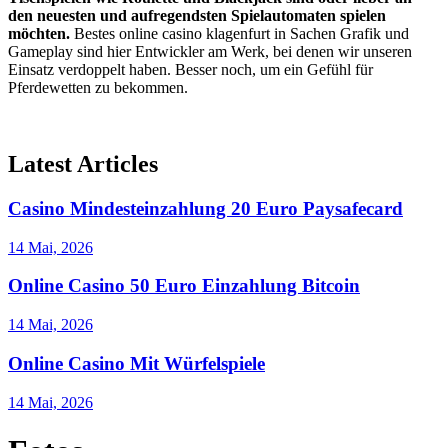
den neuesten und aufregendsten Spielautomaten spielen
möchten.
Bestes online casino klagenfurt in Sachen Grafik und
Gameplay sind hier Entwickler am Werk, bei denen wir unseren
Einsatz verdoppelt haben. Besser noch, um ein Gefühl für
Pferdewetten zu bekommen.
Latest Articles
Casino Mindesteinzahlung 20 Euro Paysafecard
14 Mai, 2026
Online Casino 50 Euro Einzahlung Bitcoin
14 Mai, 2026
Online Casino Mit Würfelspiele
14 Mai, 2026