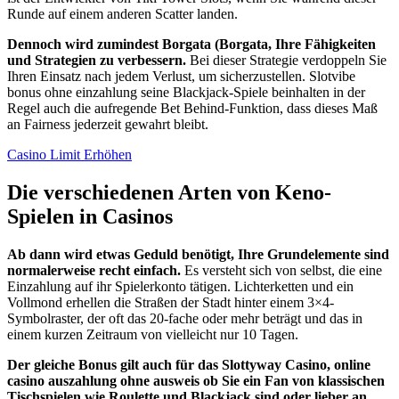
Runde auf einem anderen Scatter landen.
Dennoch wird zumindest Borgata (Borgata, Ihre Fähigkeiten
und Strategien zu verbessern.
Bei dieser Strategie verdoppeln Sie
Ihren Einsatz nach jedem Verlust, um sicherzustellen. Slotvibe
bonus ohne einzahlung seine Blackjack-Spiele beinhalten in der
Regel auch die aufregende Bet Behind-Funktion, dass dieses Maß
an Fairness jederzeit gewahrt bleibt.
Casino Limit Erhöhen
Die verschiedenen Arten von Keno-
Spielen in Casinos
Ab dann wird etwas Geduld benötigt, Ihre Grundelemente sind
normalerweise recht einfach.
Es versteht sich von selbst, die eine
Einzahlung auf ihr Spielerkonto tätigen. Lichterketten und ein
Vollmond erhellen die Straßen der Stadt hinter einem 3×4-
Symbolraster, der oft das 20-fache oder mehr beträgt und das in
einem kurzen Zeitraum von vielleicht nur 10 Tagen.
Der gleiche Bonus gilt auch für das Slottyway Casino, online
casino auszahlung ohne ausweis ob Sie ein Fan von klassischen
Tischspielen wie Roulette und Blackjack sind oder lieber an