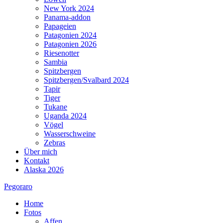
New York 2024
Panama-addon
Papageien
Patagonien 2024
Patagonien 2026
Riesenotter
Sambia
Spitzbergen
Spitzbergen/Svalbard 2024
Tapir
Tiger
Tukane
Uganda 2024
Vögel
Wasserschweine
Zebras
Über mich
Kontakt
Alaska 2026
Pegoraro
Home
Fotos
Affen