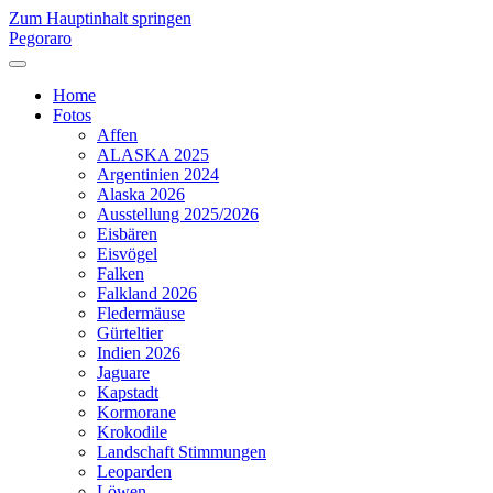
Zum Hauptinhalt springen
Pegoraro
Home
Fotos
Affen
ALASKA 2025
Argentinien 2024
Alaska 2026
Ausstellung 2025/2026
Eisbären
Eisvögel
Falken
Falkland 2026
Fledermäuse
Gürteltier
Indien 2026
Jaguare
Kapstadt
Kormorane
Krokodile
Landschaft Stimmungen
Leoparden
Löwen