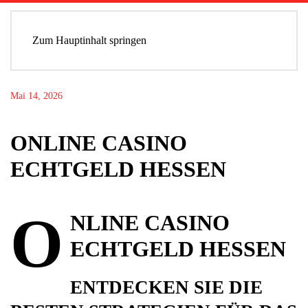
PEGORARO
Zum Hauptinhalt springen
Mai 14, 2026
ONLINE CASINO
ECHTGELD HESSEN
O
NLINE CASINO
ECHTGELD HESSEN
ENTDECKEN SIE DIE