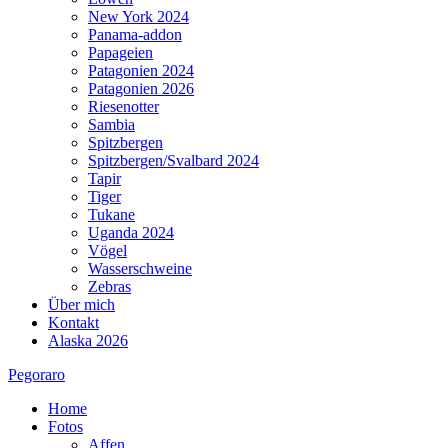
New York 2024
Panama-addon
Papageien
Patagonien 2024
Patagonien 2026
Riesenotter
Sambia
Spitzbergen
Spitzbergen/Svalbard 2024
Tapir
Tiger
Tukane
Uganda 2024
Vögel
Wasserschweine
Zebras
Über mich
Kontakt
Alaska 2026
Pegoraro
Home
Fotos
Affen