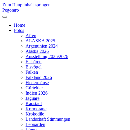
Zum Hauptinhalt springen
Pegoraro
Home
Fotos
Affen
ALASKA 2025
Argentinien 2024
Alaska 2026
Ausstellung 2025/2026
Eisbären
Eisvögel
Falken
Falkland 2026
Fledermäuse
Gürteltier
Indien 2026
Jaguare
Kapstadt
Kormorane
Krokodile
Landschaft Stimmungen
Leoparden
Löwen