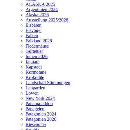
ALASKA 2025
Argentinien 2024
Alaska 2026
Ausstellung 2025/2026
Eisbären
Eisvögel
Falken
Falkland 2026
Fledermäuse
Gürteltier
Indien 2026
Jaguare
Kapstadt
Kormorane
Krokodile
Landschaft Stimmungen
Leoparden
Löwen
New York 2024
Panama-addon
Papageien
Patagonien 2024
Patagonien 2026
Riesenotter
Sambia