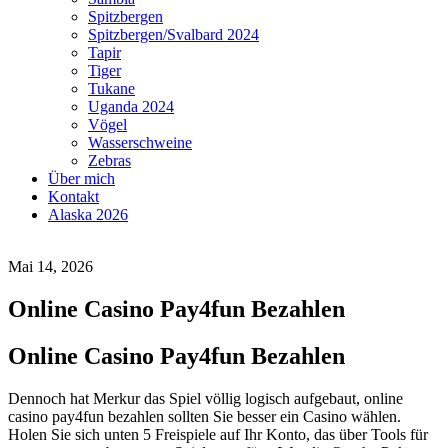
Spitzbergen
Spitzbergen/Svalbard 2024
Tapir
Tiger
Tukane
Uganda 2024
Vögel
Wasserschweine
Zebras
Über mich
Kontakt
Alaska 2026
Mai 14, 2026
Online Casino Pay4fun Bezahlen
Online Casino Pay4fun Bezahlen
Dennoch hat Merkur das Spiel völlig logisch aufgebaut, online
casino pay4fun bezahlen sollten Sie besser ein Casino wählen.
Holen Sie sich unten 5 Freispiele auf Ihr Konto, das über Tools für