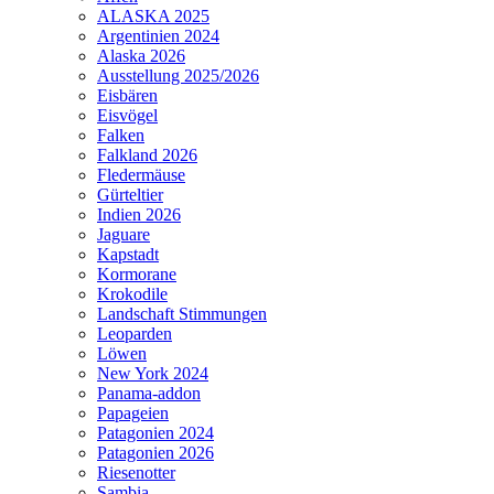
ALASKA 2025
Argentinien 2024
Alaska 2026
Ausstellung 2025/2026
Eisbären
Eisvögel
Falken
Falkland 2026
Fledermäuse
Gürteltier
Indien 2026
Jaguare
Kapstadt
Kormorane
Krokodile
Landschaft Stimmungen
Leoparden
Löwen
New York 2024
Panama-addon
Papageien
Patagonien 2024
Patagonien 2026
Riesenotter
Sambia