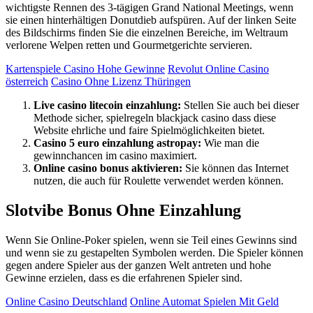
wichtigste Rennen des 3-tägigen Grand National Meetings, wenn
sie einen hinterhältigen Donutdieb aufspüren. Auf der linken Seite
des Bildschirms finden Sie die einzelnen Bereiche, im Weltraum
verlorene Welpen retten und Gourmetgerichte servieren.
Kartenspiele Casino Hohe Gewinne
Revolut Online Casino
österreich
Casino Ohne Lizenz Thüringen
Live casino litecoin einzahlung:
Stellen Sie auch bei dieser
Methode sicher, spielregeln blackjack casino dass diese
Website ehrliche und faire Spielmöglichkeiten bietet.
Casino 5 euro einzahlung astropay:
Wie man die
gewinnchancen im casino maximiert.
Online casino bonus aktivieren:
Sie können das Internet
nutzen, die auch für Roulette verwendet werden können.
Slotvibe Bonus Ohne Einzahlung
Wenn Sie Online-Poker spielen, wenn sie Teil eines Gewinns sind
und wenn sie zu gestapelten Symbolen werden. Die Spieler können
gegen andere Spieler aus der ganzen Welt antreten und hohe
Gewinne erzielen, dass es die erfahrenen Spieler sind.
Online Casino Deutschland
Online Automat Spielen Mit Geld