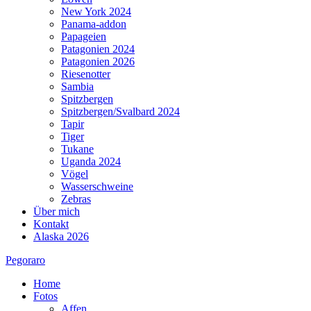
New York 2024
Panama-addon
Papageien
Patagonien 2024
Patagonien 2026
Riesenotter
Sambia
Spitzbergen
Spitzbergen/Svalbard 2024
Tapir
Tiger
Tukane
Uganda 2024
Vögel
Wasserschweine
Zebras
Über mich
Kontakt
Alaska 2026
Pegoraro
Home
Fotos
Affen