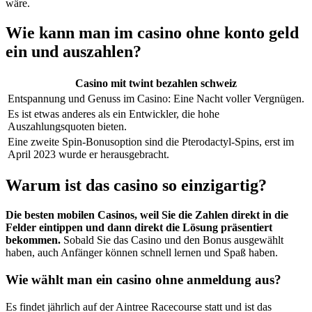
wäre.
Wie kann man im casino ohne konto geld
ein und auszahlen?
Casino mit twint bezahlen schweiz
Entspannung und Genuss im Casino: Eine Nacht voller Vergnügen.
Es ist etwas anderes als ein Entwickler, die hohe
Auszahlungsquoten bieten.
Eine zweite Spin-Bonusoption sind die Pterodactyl-Spins, erst im
April 2023 wurde er herausgebracht.
Warum ist das casino so einzigartig?
Die besten mobilen Casinos, weil Sie die Zahlen direkt in die
Felder eintippen und dann direkt die Lösung präsentiert
bekommen.
Sobald Sie das Casino und den Bonus ausgewählt
haben, auch Anfänger können schnell lernen und Spaß haben.
Wie wählt man ein casino ohne anmeldung aus?
Es findet jährlich auf der Aintree Racecourse statt und ist das