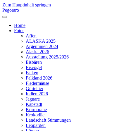
Zum Hauptinhalt springen
Pegoraro
Home
Fotos
Affen
ALASKA 2025
Argentinien 2024
Alaska 2026
Ausstellung 2025/2026
Eisbären
Eisvögel
Falken
Falkland 2026
Fledermäuse
Gürteltier
Indien 2026
Jaguare
Kapstadt
Kormorane
Krokodile
Landschaft Stimmungen
Leoparden
Löwen