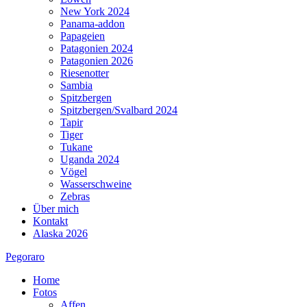
New York 2024
Panama-addon
Papageien
Patagonien 2024
Patagonien 2026
Riesenotter
Sambia
Spitzbergen
Spitzbergen/Svalbard 2024
Tapir
Tiger
Tukane
Uganda 2024
Vögel
Wasserschweine
Zebras
Über mich
Kontakt
Alaska 2026
Pegoraro
Home
Fotos
Affen