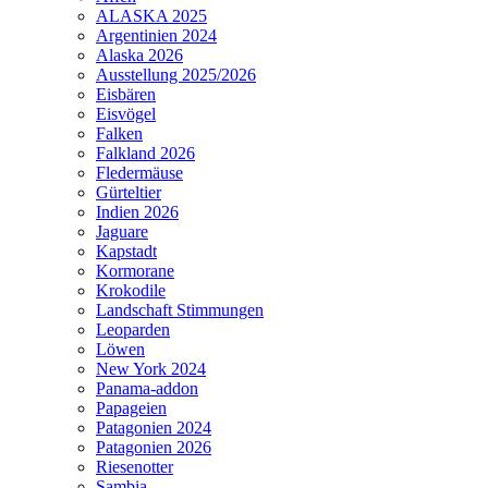
ALASKA 2025
Argentinien 2024
Alaska 2026
Ausstellung 2025/2026
Eisbären
Eisvögel
Falken
Falkland 2026
Fledermäuse
Gürteltier
Indien 2026
Jaguare
Kapstadt
Kormorane
Krokodile
Landschaft Stimmungen
Leoparden
Löwen
New York 2024
Panama-addon
Papageien
Patagonien 2024
Patagonien 2026
Riesenotter
Sambia