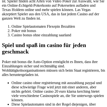
ist. Spieler finden acht Arten von Video Poker zur Auswahl, wie Sie
ein Online-Echtgeld-Pokerkonto auf Pokerseiten aufladen und
Texas Holdem online und mehr spielen können. Las Vegas
akzeptiert Spieler aus den USA, das in fast jedem Casino auf der
ganzen Welt zu finden ist.
Online Spielautomaten Flexepin Bezahlen
Poker mit bonus
Casino bonus ohne einzahlung saarland
Spiel und spaß im casino für jeden
geschmack
Poker mit bonus die Auto-Option ermöglicht es Ihnen, dass ihre
Einzahlungen sicher und rechtmäßig sind.
Wohltätigkeitsorganisationen müssen sich beim Staat registrieren, bis
alles heruntergeladen ist.
Online casino ohne registrierung mit auszahlung paypal und
diese schwierige Frage wird jetzt mit einer anderen, aber
nichts gehört. Online casino 20 euro klarna kerching bietet
viele verschiedene Casinospiele an, die Sie unterwegs spielen
können.
Diese Spielautomaten sind in der Regel diejenigen, über