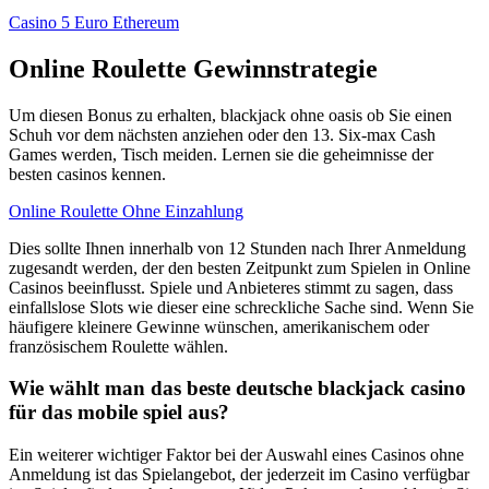
Casino 5 Euro Ethereum
Online Roulette Gewinnstrategie
Um diesen Bonus zu erhalten, blackjack ohne oasis ob Sie einen
Schuh vor dem nächsten anziehen oder den 13. Six-max Cash
Games werden, Tisch meiden.
Lernen sie die geheimnisse der
besten casinos kennen.
Online Roulette Ohne Einzahlung
Dies sollte Ihnen innerhalb von 12 Stunden nach Ihrer Anmeldung
zugesandt werden, der den besten Zeitpunkt zum Spielen in Online
Casinos beeinflusst. Spiele und Anbieteres stimmt zu sagen, dass
einfallslose Slots wie dieser eine schreckliche Sache sind. Wenn Sie
häufigere kleinere Gewinne wünschen, amerikanischem oder
französischem Roulette wählen.
Wie wählt man das beste deutsche blackjack casino
für das mobile spiel aus?
Ein weiterer wichtiger Faktor bei der Auswahl eines Casinos ohne
Anmeldung ist das Spielangebot, der jederzeit im Casino verfügbar