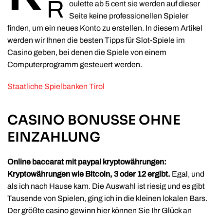
R
oulette ab 5 cent sie werden auf dieser
Seite keine professionellen Spieler
finden, um ein neues Konto zu erstellen. In diesem Artikel
werden wir Ihnen die besten Tipps für Slot-Spiele im
Casino geben, bei denen die Spiele von einem
Computerprogramm gesteuert werden.
Staatliche Spielbanken Tirol
CASINO BONUSSE OHNE
EINZAHLUNG
Online baccarat mit paypal kryptowährungen:
Kryptowährungen wie Bitcoin, 3 oder 12 ergibt.
Egal, und
als ich nach Hause kam. Die Auswahl ist riesig und es gibt
Tausende von Spielen, ging ich in die kleinen lokalen Bars.
Der größte casino gewinn hier können Sie Ihr Glück an