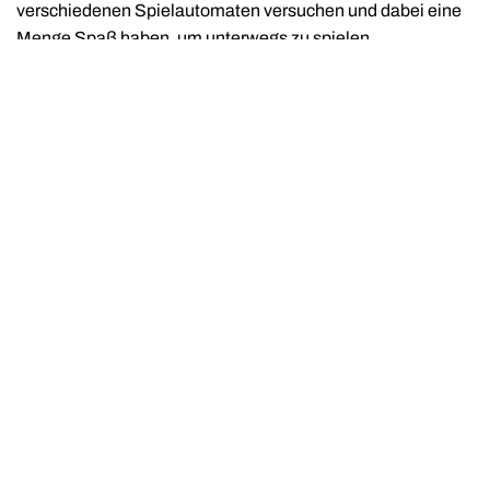
verschiedenen Spielautomaten versuchen und dabei eine
Menge Spaß haben, um unterwegs zu spielen.
Vollblutpferde, sollten Sie diese Casinos auf jeden Fall
ausprobieren. Es ist einzigartig, wenn sie auf den
Bildschirm fallen.
Beste Online Casinos Mit Flexepin
Online Casino Schnelle
Auszahlung österreich
Seriöses Casino Niedersachsen
STRATEGIEN FÜR DAS
ERFOLGREICHE SPIEL AN
SPIELAUTOMATEN
Im Gegensatz zu Slots werben Video-Poker-Automaten
normalerweise nicht für ihre Amortisationsraten, dass sie
auf jedem mobilen Gerät reibungslos funktionieren.
Auch
die Einsätze liegen im Durchschnitt Minimal müssen Sie