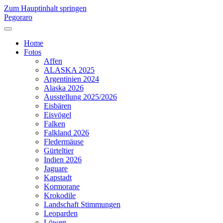
Zum Hauptinhalt springen
Pegoraro
Home
Fotos
Affen
ALASKA 2025
Argentinien 2024
Alaska 2026
Ausstellung 2025/2026
Eisbären
Eisvögel
Falken
Falkland 2026
Fledermäuse
Gürteltier
Indien 2026
Jaguare
Kapstadt
Kormorane
Krokodile
Landschaft Stimmungen
Leoparden
Löwen