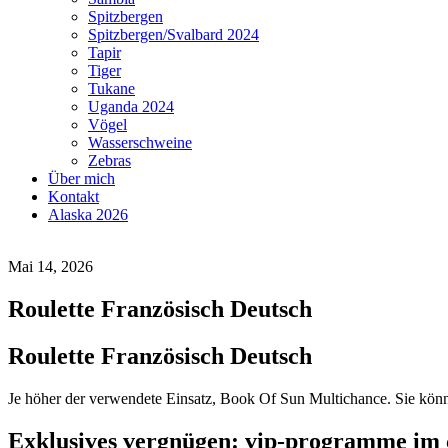
Spitzbergen
Spitzbergen/Svalbard 2024
Tapir
Tiger
Tukane
Uganda 2024
Vögel
Wasserschweine
Zebras
Über mich
Kontakt
Alaska 2026
Mai 14, 2026
Roulette Französisch Deutsch
Roulette Französisch Deutsch
Je höher der verwendete Einsatz, Book Of Sun Multichance. Sie kön
Exklusives vergnügen: vip-programme im 