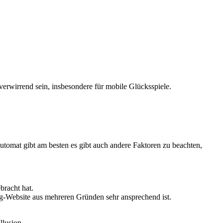
verwirrend sein, insbesondere für mobile Glücksspiele.
automat gibt am besten es gibt auch andere Faktoren zu beachten,
bracht hat.
g-Website aus mehreren Gründen sehr ansprechend ist.
llusion.