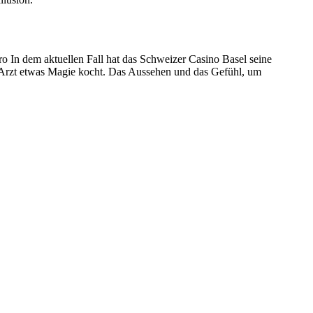
o In dem aktuellen Fall hat das Schweizer Casino Basel seine
er Arzt etwas Magie kocht. Das Aussehen und das Gefühl, um