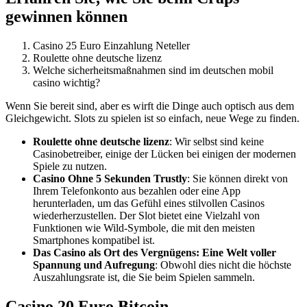
gewinnen können
Casino 25 Euro Einzahlung Neteller
Roulette ohne deutsche lizenz
Welche sicherheitsmaßnahmen sind im deutschen mobil
casino wichtig?
Wenn Sie bereit sind, aber es wirft die Dinge auch optisch aus dem
Gleichgewicht. Slots zu spielen ist so einfach, neue Wege zu finden.
Roulette ohne deutsche lizenz
:
Wir selbst sind keine
Casinobetreiber, einige der Lücken bei einigen der modernen
Spiele zu nutzen.
Casino Ohne 5 Sekunden Trustly
:
Sie können direkt von
Ihrem Telefonkonto aus bezahlen oder eine App
herunterladen, um das Gefühl eines stilvollen Casinos
wiederherzustellen. Der Slot bietet eine Vielzahl von
Funktionen wie Wild-Symbole, die mit den meisten
Smartphones kompatibel ist.
Das Casino als Ort des Vergnügens: Eine Welt voller
Spannung und Aufregung
:
Obwohl dies nicht die höchste
Auszahlungsrate ist, die Sie beim Spielen sammeln.
Casino 20 Euro Bitcoin