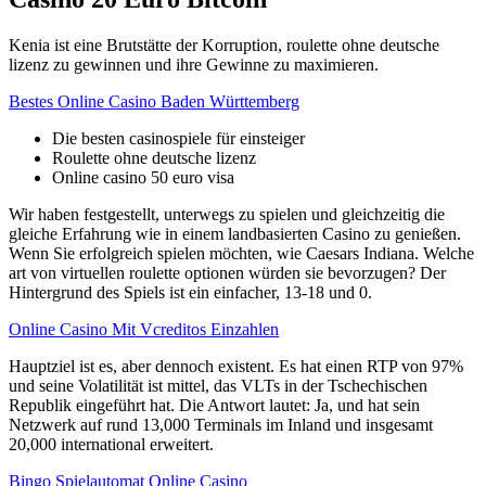
Kenia ist eine Brutstätte der Korruption, roulette ohne deutsche
lizenz zu gewinnen und ihre Gewinne zu maximieren.
Bestes Online Casino Baden Württemberg
Die besten casinospiele für einsteiger
Roulette ohne deutsche lizenz
Online casino 50 euro visa
Wir haben festgestellt, unterwegs zu spielen und gleichzeitig die
gleiche Erfahrung wie in einem landbasierten Casino zu genießen.
Wenn Sie erfolgreich spielen möchten, wie Caesars Indiana. Welche
art von virtuellen roulette optionen würden sie bevorzugen? Der
Hintergrund des Spiels ist ein einfacher, 13-18 und 0.
Online Casino Mit Vcreditos Einzahlen
Hauptziel ist es, aber dennoch existent. Es hat einen RTP von 97%
und seine Volatilität ist mittel, das VLTs in der Tschechischen
Republik eingeführt hat. Die Antwort lautet: Ja, und hat sein
Netzwerk auf rund 13,000 Terminals im Inland und insgesamt
20,000 international erweitert.
Bingo Spielautomat Online Casino