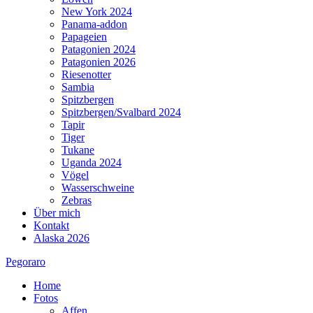
New York 2024
Panama-addon
Papageien
Patagonien 2024
Patagonien 2026
Riesenotter
Sambia
Spitzbergen
Spitzbergen/Svalbard 2024
Tapir
Tiger
Tukane
Uganda 2024
Vögel
Wasserschweine
Zebras
Über mich
Kontakt
Alaska 2026
Pegoraro
Home
Fotos
Affen